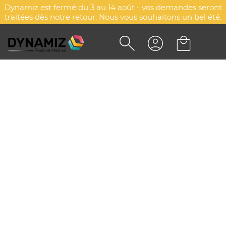
Dynamiz est fermé du 3 au 14 août - vos demandes seront
traitées dès notre retour. Nous vous souhaitons un bel été.
CARNET DE NOTES
REPOSITIONNABLES
PERSONNALISÉ & SUPPORT
TELEPHONE
DYN-00068235