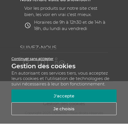
Voir les produits sur notre site c'est
bien, les voir en vrai c'est mieux.
Horaires de 9h à 12h30 et de 14h à
18h, du lundi au vendredi
SUIVEZ-NOUS
Continuer sans accepter
Gestion des cookies
En autorisant ces services tiers, vous acceptez
leurs cookies et l'utilisation de technologies de
suivi nécessaires à leur bon fonctionnement.
Mentions légales
CGV
Plan du site
J'accepte
RGPD - Gestion de vos données personnelles
Gestion des cookies
Je choisis
Copyright 2025 Dynamiz - Tous droits réservés