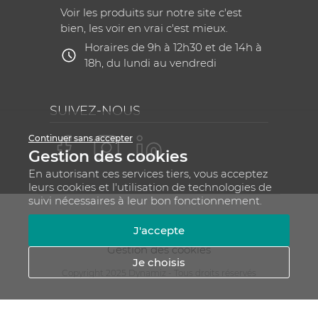
Voir les produits sur notre site c'est
bien, les voir en vrai c'est mieux.
Horaires de 9h à 12h30 et de 14h à
18h, du lundi au vendredi
SUIVEZ-NOUS
Continuer sans accepter
Gestion des cookies
En autorisant ces services tiers, vous acceptez
leurs cookies et l'utilisation de technologies de
suivi nécessaires à leur bon fonctionnement.
Mentions légales
CGV
Plan du site
J'accepte
RGPD - Gestion de vos données personnelles
Gestion des cookies
Je choisis
Copyright 2025 Dynamiz - Tous droits réservés