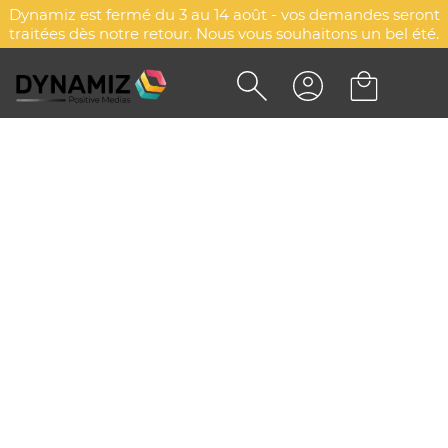
Dynamiz est fermé du 3 au 14 août - vos demandes seront
traitées dès notre retour. Nous vous souhaitons un bel été.
Accueil
Maison & cuisine
Maison & décoration
Diffuseurs & humidificateurs
Diffuseurs &
humidificateurs
Explorez d'autres catégories
Tirelires
Couvertures pique-nique
Sets pique-nique
Bougies
Diffuseurs & humidificateurs
Thermomètres
Objets de décoration & rangement