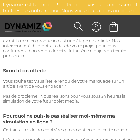
Dynamiz est fermé du 3 au 14 août - vos demandes seront
traitées dès notre retour. Nous vous souhaitons un bel été.
Simulation & BAT gratuits
Visualiser le rendu final de vos futurs articles de communication
avant la mise en production est une étape essentielle. Nos
intervenons à différents stades de votre projet pour vous
confirmer le bon rendu de votre futur série d’objets ou textiles
publicitaires.
Simulation offerte
Vous souhaitez visualiser le rendu de votre marquage sur un
article avant de vous engager ?
Pas de problème ! Nous réalisons pour vous sous 24 heures la
simulation de votre futur objet média.
Pourquoi ne puis-je pas réaliser moi-même ma
simulation en ligne ?
Certains sites de nos confrères proposent en effet cette option.
Il s’agit d’un simple positionnement sur écran qui ne garantit en