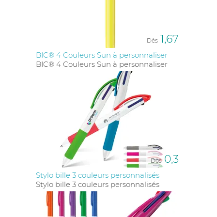
est souvent choisi pour son look vibrant, tandis que
celui avec
corps aspect bois
offre une sensation de
chaleur et de naturel, très appréciée dans les
environnements professionnels ou lors de
1,67
conférences.
Dès
BIC® 4 Couleurs Sun à personnaliser
BIC® 4 Couleurs Sun à personnaliser
0,3
Dès
Stylo bille 3 couleurs personnalisés
Stylo bille 3 couleurs personnalisés