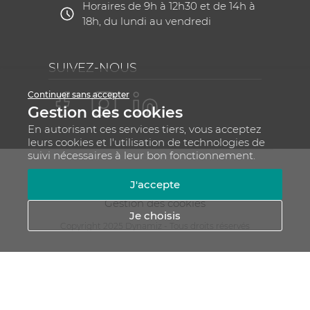
Horaires de 9h à 12h30 et de 14h à
18h, du lundi au vendredi
SUIVEZ-NOUS
Continuer sans accepter
Gestion des cookies
En autorisant ces services tiers, vous acceptez
leurs cookies et l'utilisation de technologies de
suivi nécessaires à leur bon fonctionnement.
Mentions légales
CGV
Plan du site
J'accepte
RGPD - Gestion de vos données personnelles
Gestion des cookies
Je choisis
Copyright 2025 Dynamiz - Tous droits réservés