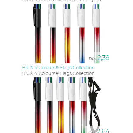
en stylos 4 couleurs personnalisés
pour guider
chaque client vers le choix parfait. Avec une profonde
connaissance des marquages
sur les
stylos 4
couleurs
, nos professionnels s'assurent que chaque
sélection reflète précisément l'image de marque
souhaitée par le client. Cette approche personnalisée
assure non seulement la
fiabilité
de nos services mais
contribue également à une haute
satisfaction
de nos
clients, renforçant ainsi la valeur ajoutée que
DYNAMIZ apporte à chaque projet de
2,39
Dès
communication par l'objet
BIC® 4 Colours® Flags Collection
BIC® 4 Colours® Flags Collection
QUESTIONS FRÉQUENTES SUR
LES STYLOS 4 COULEURS
PUBLICITAIRES CHEZ DYNAMIZ
Pourquoi choisir un stylo 4 couleurs ?
Choisir un
stylo 4 couleurs
est synonyme de
fonctionnalité
et
originalité
. Cet outil polyvalent est
2,64
Dès