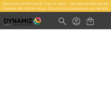
Dynamiz est fermé du 3 au 14 août - vos demandes seront
traitées dès notre retour. Nous vous souhaitons un bel été.
Accueil
Stylos & écriture
Stylos
Stylos 4 couleurs
Stylos 4 couleurs
Explorez d'autres catégories
Stylos carton, papier & liège
Stylos & crayons enfant
Stylos 4 couleurs
Stylos bois & bambou
Stylos roller & gel
Stylos métal & aluminium
Stylos plastique
STYLOS 4 COULEURS