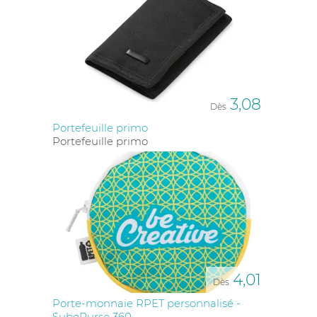
3,08
Dès
Portefeuille primo
Portefeuille primo
4,01
Dès
Porte-monnaie RPET personnalisé -
SuboPurse 360