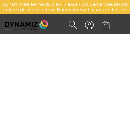
Dynamiz est fermé du 3 au 14 août - vos demandes seront
traitées dès notre retour. Nous vous souhaitons un bel été.
Accueil
Sacs, bagages & maroquinerie
Maroquinerie
Portefeuilles & Porte-monnaies
Portefeuilles & Porte-
monnaies
Explorez d'autres catégories
Étuis & porte-cartes
Pochettes & housses ordinateurs
Portefeuilles & Porte-monnaies
Sacoches de bureau & ordinateurs