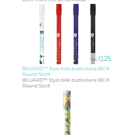
communication efficace pour toucher un large
public. Enfin, le stylo est un élément indispensable
dans toute stratégie de communication, car il
contribue à renforcer l'image de votre entreprise ou
de votre marque.
Existe-t-il des stylos plastiques
fabriqués en France ?
Oui, il existe des stylos plastiques fabriqués en
0,25
Dès
France. L'usine BIC, une entreprise française bien
connue, fabrique deux modèles de stylos en
BGUARD™ Stylo bille publicitaire BIC®
plastique dans ses installations en France : le Bic M10
Round Stic®
clic et le mythique Bic 4 couleurs. Opter pour des
BGUARD™ Stylo bille publicitaire BIC®
stylos fabriqués en France offre plusieurs avantages,
Round Stic®
notamment la qualité et la traçabilité des produits,
ainsi que le soutien à l'économie locale.
Comment choisir le bon stylo
plastique pour sa stratégie de
communication ?