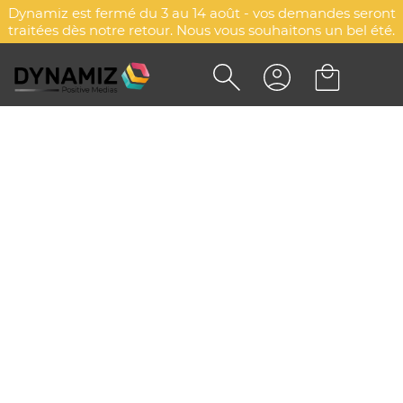
Dynamiz est fermé du 3 au 14 août - vos demandes seront
traitées dès notre retour. Nous vous souhaitons un bel été.
Accueil
Stylos & écriture
Stylos
Stylos plastique
Stylos plastique
Explorez d'autres catégories
Stylos carton, papier & liège
Stylos & crayons enfant
Stylos 4 couleurs
Stylos bois & bambou
Stylos roller & gel
Stylos métal & aluminium
Stylos plastique
STYLOS EN PLASTIQUE