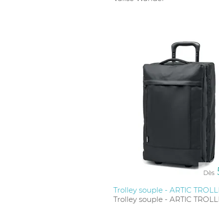
cadeaux franchisés
, nous avons des solutions ad
Dès
Trolley souple - ARTIC TROL
Trolley souple - ARTIC TROL