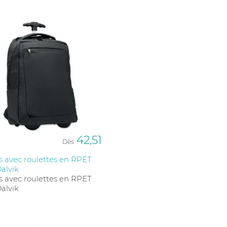
42,51
Dès
s avec roulettes en RPET
alvik
s avec roulettes en RPET
alvik