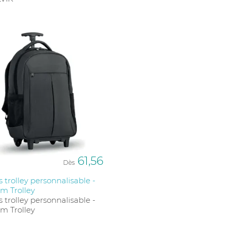
61,56
Dès
s trolley personnalisable -
m Trolley
s trolley personnalisable -
m Trolley