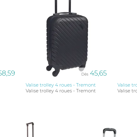
58,59
45,65
Dès
Valise trolley 4 roues - Tremont
Valise tr
Valise trolley 4 roues - Tremont
Valise tr