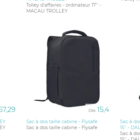
aptées à toutes les occasions.
Tolley d'affaires - ordinateur 17'' -
MACAU TROLLEY
57,29
15,4
Dès
LEY
Sac à dos taille cabine - Flysafe
Sac à do
LEY
Sac à dos taille cabine - Flysafe
15'' - DA
Sac à do
15'' - DA