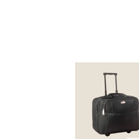
cadeaux franchisés
ainsi conçus sont à la fois u
Imaginez le sourire de vos employés lorsqu’ils r
pas inaperçues et contribuent à une ambiance po
En investissant dans des
valises & trolley perso
objets média
qui voyagent et transmettent votre
produits de qualité qui seront utilisés et appréci
L’efficacité de la
communication
par l’objet rés
valises & trolley
en sont un parfait exemple, comb
VALISES & TROLLEY PUBLICIT
Privilégier des
valises & trolley éco-conçus
est u
de matières écologiques comme le
PET recyclé
accompagnés d’un certificat RSE, garantissant l
petit tag « éco ». Opter pour ces
cadeaux d’entre
LES MEILLEURES MARQUES DE 