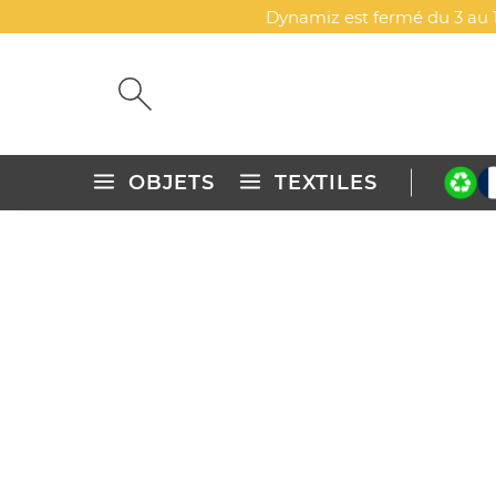
Dynamiz est fermé du 3 au 1
OBJETS
TEXTILES
Accueil
Sacs, bagages & maroquinerie
Bagages & voyage
VALISES & TROLLEY
Bienvenue dans la
sélection de Valises & trolley à 
Tous ces articles ont été sélectionnés pour recevo
série de Valises & trolley, transformez-les en « posit
Explorez d'autres catégories
Valises & trolley