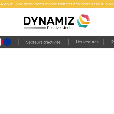
4 août - vos demandes seront traitées dès notre retour. Nous
Nouveautés
P
Secteurs d'activité
Valises & trolley
personnaliser
de Dynamiz.
ir votre logo ou le marquage de votre choix et diffuser avec 
ive media » !
Acce