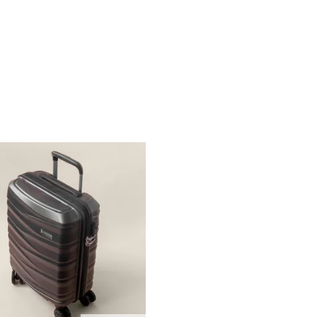
 l’entreprise. Ces attentions spéciales ne passent
mpact. Vous créez des
goodies
mémorables, des
otre marque visible partout, tout en offrant des
ien des gens de manière utile et valorisante. Les
 et même produit.
e. Nos
produits éco-conçus
sont fabriqués à partir
açabilité de production rigoureuse et peuvent être
ement repérables dans notre catalogue grâce à un
isant un geste pour la planète.