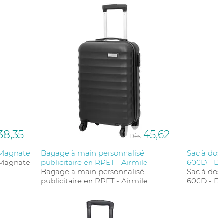
38,35
45,62
Dès
- Magnate
Bagage à main personnalisé
Sac à do
- Magnate
publicitaire en RPET - Airmile
600D - D
Bagage à main personnalisé
Sac à do
publicitaire en RPET - Airmile
600D - D