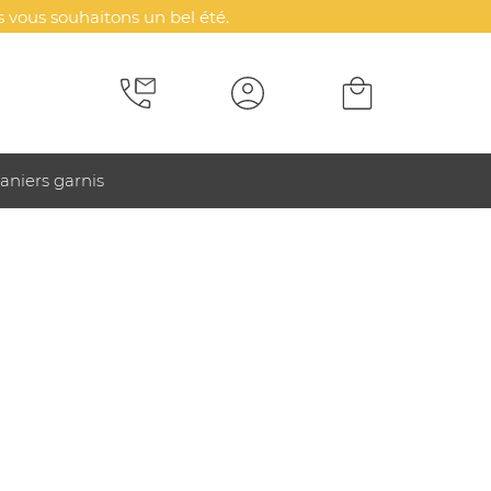
 vous souhaitons un bel été.
aniers garnis
efficacité votre communication. Rendez unique votre
ssoires de voyage