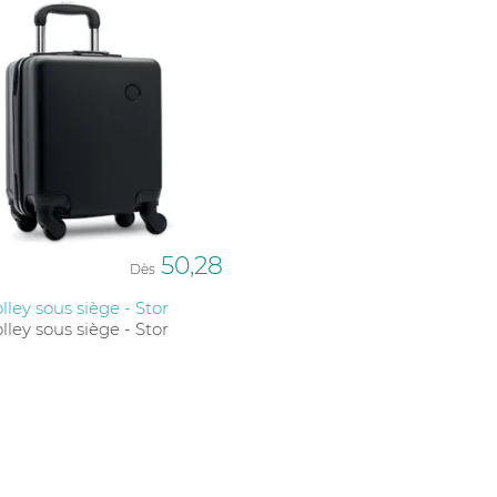
50,28
Dès
olley sous siège - Stor
olley sous siège - Stor