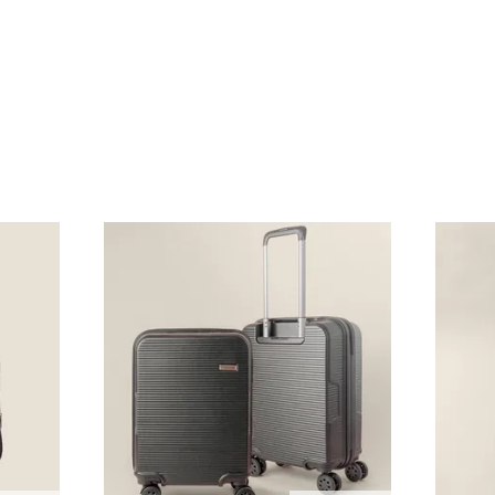
n signe de gratitude et un outil de promotion efficace.
eçoivent une
valise cabine
floquée avec leur nom et le logo de
sitive et à un fort sentiment d'appartenance.
nnalisés
, vous misez sur des
cadeaux d’affaires
qui ont un i
 message. Opter pour ces articles, c’est choisir de rendre v
és par tous ceux qui les reçoivent.
ide dans sa capacité à intégrer votre marque dans le quotid
inant utilité, esthétique et message publicitaire en un seul
AIRES ÉCO-RESPONSABLES
n choix judicieux pour une
communication
plus responsabl
, le
coton biologique
, et le
bambou
. Ils bénéficient d’une tr
eur impact environnemental réduit. Ces articles sont facil
prise
éco-responsables, c’est renforcer votre image tout en fa
VALISES & TROLLEY PERSONNALISÉS