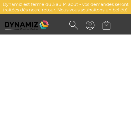
Dynamiz est fermé du 3 au 14 août - vos demandes seront
traitées dès notre retour. Nous vous souhaitons un bel été.
Accueil
Objets publicitaires personnalisés
Mugs & drinkware
Mugs & tasses
Mugs & tasses
Explorez d'autres catégories
Accessoires
Gobelets & verres
Gourdes & bouteilles
Mugs isothermes
Mugs & tasses
MUG PUBLICITAIRE : MUGS