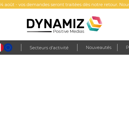
4 août - vos demandes seront traitées dès notre retour. Nous
Nouveautés
P
Secteurs d'activité
re
Mugs & tasses
Mug Noël en porcelaine publicitaire - Perala
PUBLICITAIRE - PERALA