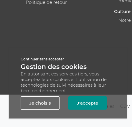
médi
Politique de retour
Culture 
Notre
Continuer sans accepter
Gestion des cookies
En autorisant ces services tiers, vous
acceptez leurs cookies et l'utilisation de
technologies de suivi nécessaires à leur
bon fonctionnement.
Je choisis
J'accepte
Mentions légales
CGV