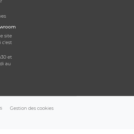
r
ves
howroom
e site
i c'est
h30 et
di au
s
Gestion des cookies