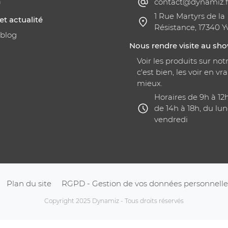
a
contact@dynamiz.f
1 Rue Martyrs de la
et actualité
Résistance, 17340 Y
 blog
Nous rendre visite au s
Voir les produits sur notr
c'est bien, les voir en vra
mieux.
Horaires de 9h à 12
de 14h à 18h, du lun
vendredi
Plan du site
RGPD - Gestion de vos données personnelle
Copyright 2025 Dynamiz - Tous droits réservés