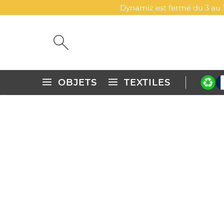
Dynamiz est fermé du 3 au 1
OBJETS
TEXTILES
Accueil
Objets publicitaires personnalisés
Mugs & drinkwa
MUG NOËL EN PORCELAINE 
DYN-00019084