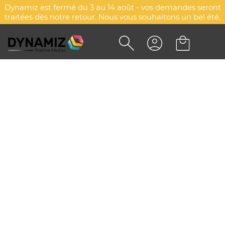
Dynamiz est fermé du 3 au 14 août - vos demandes seront
traitées dès notre retour. Nous vous souhaitons un bel été.
Accueil
Maison & cuisine
Maison & décoration
Thermomètres
Thermomètres
Explorez d'autres catégories
Tirelires
Couvertures pique-nique
Sets pique-nique
Bougies
Diffuseurs & humidificateurs
Thermomètres
Objets de décoration & rangement
THERMOMÈTRES