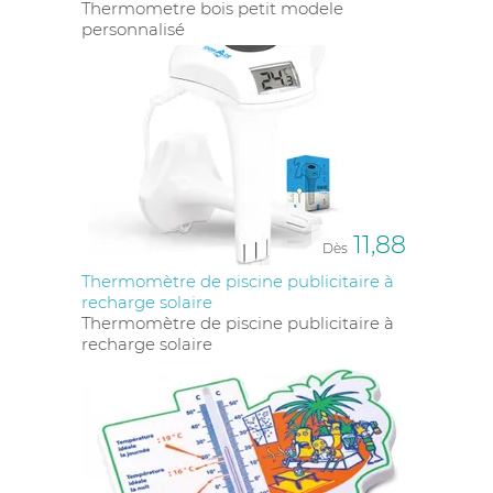
fonctionnalité ou leur aspect pratique, ces objets
Thermometre bois petit modele
s'avèrent être des outils de communication puissants
personnalisé
et appréciés.
L'IMPORTANCE DES
THERMOMÈTRES PUBLICITAIRES
EN PLASTIQUE RECYCLÉ POUR
UNE COMMUNICATION
RESPONSABLE
11,88
Dès
Thermomètre de piscine publicitaire à
Privilégier des
thermomètres personnalisés
éco-
recharge solaire
conçus, tels que ceux en
bois
ou en
plastique recyclé
,
Thermomètre de piscine publicitaire à
est un choix judicieux pour une
communication
recharge solaire
responsable
.
Nos produits éco-conçus
disposent
d’une traçabilité de production et peuvent être
accompagnés d’un certificat RSE, garantissant leur
impact environnemental réduit. Identifiés par un
petit tag «
éco
» dans notre catalogue, ces articles
reflètent votre engagement en faveur de la
durabilité. En optant pour des
thermomètres
publicitaires
éco-responsables, vous renforcez non