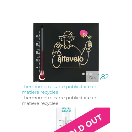
versions high-tech. Par exemple, un
thermomètre
hygromètre
offre à vos clients une double
fonctionnalité en mesurant à la fois la température et
l'humidité, un véritable atout pour les amateurs de
précision. En intégrant votre logo, ce simple outil
devient un
objet média
efficace, véhiculant votre
marque à chaque utilisation.
Les
thermomètres design
attirent également l'œil
grâce à leur esthétique soignée. Qu'ils soient en
bois
pour une touche naturelle ou en
plastique
pour une
apparence plus moderne, ils s'adaptent à l'image que
vous souhaitez projeter. Le
plastique recyclé
est une
option de plus en plus prisée, combinant esthétique
1,82
Dès
et responsabilité environnementale.
Thermometre carre publicitaire en
La personnalisation de ces thermomètres peut se
matiere recyclee
faire de diverses manières. Une
gravure laser
sur un
Thermometre carre publicitaire en
modèle en bois apporte une touche d'élégance et de
matiere recyclee
durabilité. Pour un rendu plus coloré et dynamique,
la
quadri numérique
ou la
sérigraphie
sur du
plastique sont des techniques de choix. La
tampographie
permet également d'apposer votre
logo avec une grande précision, même sur les