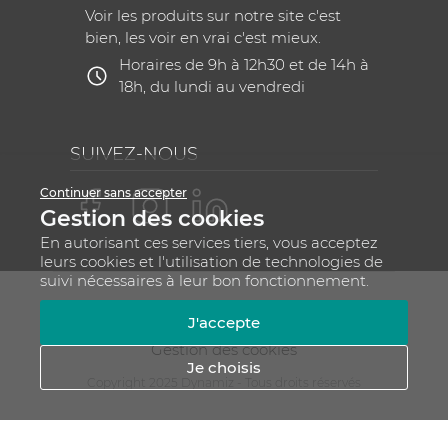
Voir les produits sur notre site c'est
bien, les voir en vrai c'est mieux.
Horaires de 9h à 12h30 et de 14h à
18h, du lundi au vendredi
SUIVEZ-NOUS
Continuer sans accepter
Gestion des cookies
En autorisant ces services tiers, vous acceptez
leurs cookies et l'utilisation de technologies de
suivi nécessaires à leur bon fonctionnement.
Mentions légales
CGV
Plan du site
J'accepte
RGPD - Gestion de vos données personnelles
Gestion des cookies
Je choisis
Copyright 2025 Dynamiz - Tous droits réservés