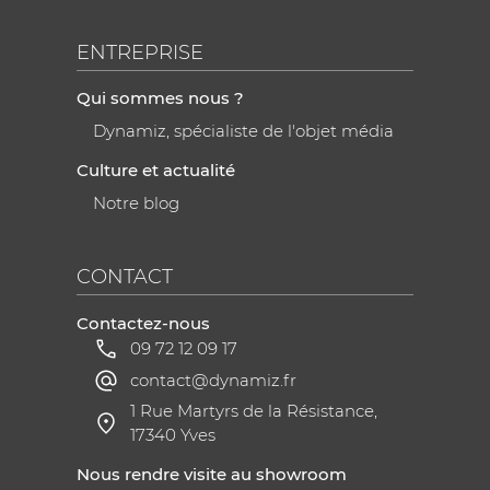
digitaux, des capteurs de haute précision, et même
des fonctions supplémentaires comme l'hygrométrie.
ENTREPRISE
Ils sont parfaits pour une communication
technologique et innovante, permettant de véhiculer
Qui sommes nous ?
une image de marque à la pointe de la modernité.
Dynamiz, spécialiste de l'objet média
Culture et actualité
Notre blog
CONTACT
Contactez-nous
09 72 12 09 17
contact@dynamiz.fr
1 Rue Martyrs de la Résistance,
17340 Yves
Nous rendre visite au showroom