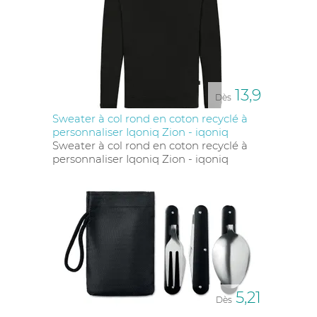
Les délais de
livraison
varient en fonction des
produits et du type de
personnalisation
choisi. En
général, il faut compter entre
10 à 15 jours ouvrés
après validation de la commande. Nous vous
tiendrons informé à chaque étape du processus.
13,9
Dès
Sweater à col rond en coton recyclé à
personnaliser Iqoniq Zion - iqoniq
Sweater à col rond en coton recyclé à
personnaliser Iqoniq Zion - iqoniq
5,21
Dès