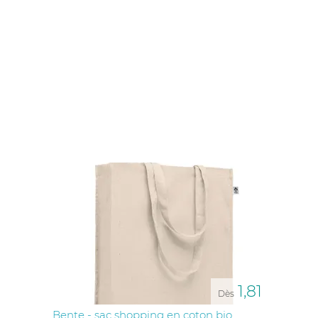
fidèles
ou tout simplement diffuser votre
logo
à
travers des objets du quotidien, les possibilités sont
nombreuses. Chez
DYNAMIZ
, nous vous proposons
une large gamme de
cadeaux publicitaires
et
goodies personnalisés
parfaitement adaptés à
l'univers de la
boulangerie
et de la
pâtisserie
.
Equipez votre personnel avec des
t-shirts et
casquettes,
des
vecteurs de communication pas
chers
et pleinement visible,
personnalisés
à votre
image pour renforcer votre
identité de marque
, mais
aussi reléguer efficacement vos offres
promotionnelles et autres événements.
Côté client vous cherchez des articles pratiques à
offrir comme des
sacs en papier kraft
, des
maniques
ou encore des
ustensiles de cuisine
? Vous trouverez
chez nous une multitude de solutions à
personnaliser
avec votre
logo
ou autre message
percutant. Du
stylo publicitaire
au
Tote-bag
, en
passant par le
tablier
ou encore la
planche à pain
,
chaque objet peut être
personnalisé
à l'image de
1,81
votre
marque
.
Dès
Bente - sac shopping en coton bio
L'impact des
cadeaux publicitaires
ne se limite pas à