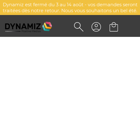
Dynamiz est fermé du 3 au 14 août - vos demandes seront
traitées dès notre retour. Nous vous souhaitons un bel été.
Accueil
Sélections
Secteurs d'activités
Boulangeries et Pâtisseries
Boulangeries et Pâtisseries
Explorez d'autres catégories
Associations Sportives et Loisirs
Hôpitaux et Services de Santé
Camping et Plein Air
Hôtellerie, Bars et Restaurants
Banques et Assurances
Garages et Concessionnaires Automobile
Esthétique et Coiffure
Agences Intérim
Transport et Logistique
Agences Immobilières