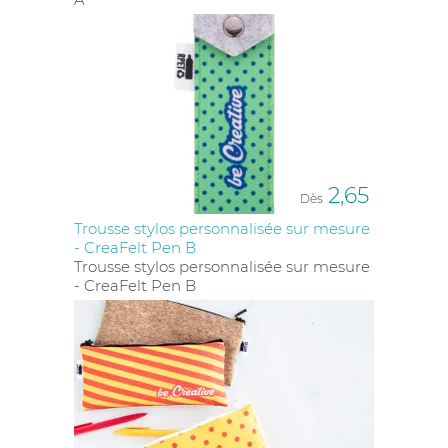
d'affaires, un étui soigneusement choisi peut
accentuer le caractère précieux du stylo, laissant ainsi
une impression durable sur le destinataire.
2,65
Dès
Trousse stylos personnalisée sur mesure
- CreaFelt Pen B
Trousse stylos personnalisée sur mesure
- CreaFelt Pen B