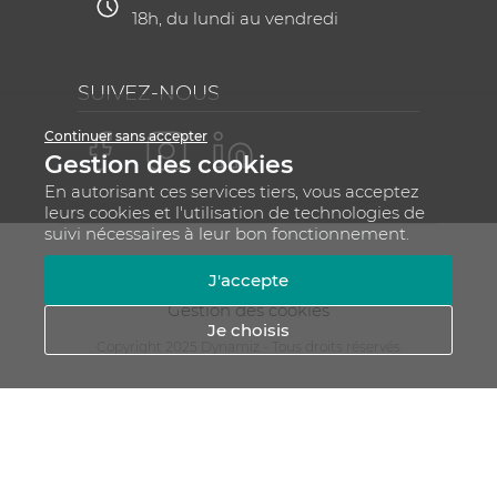
18h, du lundi au vendredi
SUIVEZ-NOUS
Continuer sans accepter
Gestion des cookies
En autorisant ces services tiers, vous acceptez
leurs cookies et l'utilisation de technologies de
suivi nécessaires à leur bon fonctionnement.
Mentions légales
CGV
Plan du site
J'accepte
RGPD - Gestion de vos données personnelles
Gestion des cookies
Je choisis
Copyright 2025 Dynamiz - Tous droits réservés