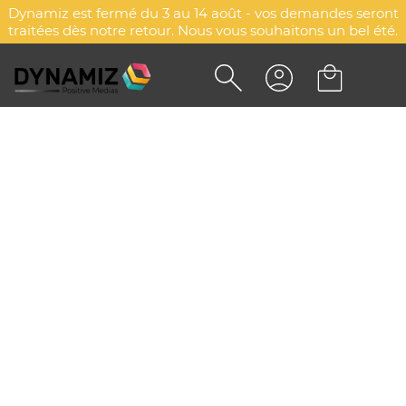
Dynamiz est fermé du 3 au 14 août - vos demandes seront
traitées dès notre retour. Nous vous souhaitons un bel été.
Accueil
Objets publicitaires personnalisés
Stylos & écriture
Étuis pour stylos & trousses
Étuis pour stylos & trousses
Explorez d'autres catégories
Écriture
Stylos
Coloriages
Étuis pour stylos & trousses
ÉTUIS POUR STYLOS ET
TROUSSES PERSONNALISÉES
AVEC VOTRE LOGO