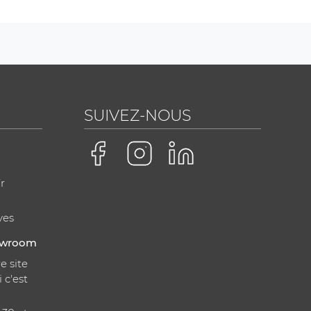
SUIVEZ-NOUS
r
ves
howroom
e site
i c'est