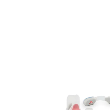
Les secteurs qui exploitent ces opportunités son
entreprises cherchant à valoriser leur image
magnétique multifonction
, apporte une réelle v
LE CHOIX D'UN BRASSARD PO
Le
brassard porte-téléphone
issu d'une fabricati
entreprises bénéficient d'une meilleure réacti
sportifs et les entreprises souhaitant associer 
exigeants sur leurs équipements.
UNE GAMME VARIÉE D’ACCESSO
La catégorie running propose des accessoires i
blanche ou des modèles de marques spécialisées, 
sacs personnalisables permettent aux entrepris
diversité d’options garantit que chaque projet d
UN ACCOMPAGNEMENT SUR ME