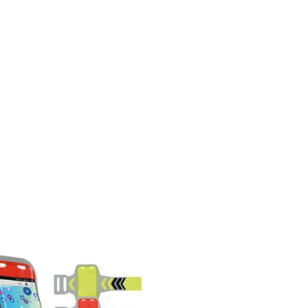
ipalités organisant des courses locales ou encore
soire, du
brassard porte-téléphone
à la
lampe
IQUÉ EN EUROPE
aticité. En privilégiant une production locale, les
 fabrication élevées. Idéal pour les événements
fait pour séduire les adeptes de la course à pied
NG
bilité. Que ce soit pour des articles en marque
ables et esthétiques. Les brassards, bracelets ou
n valorisant leur propre image de marque. Cette
éal.
NNING PERSONNALISÉS