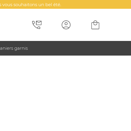
 vous souhaitons un bel été.
aniers garnis
efficacité votre communication. Rendez unique votre
Frisbee