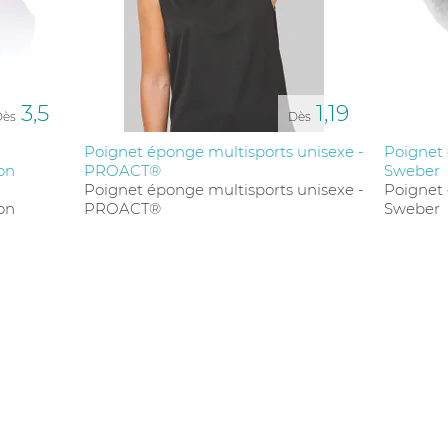
3,5
1,19
Dès
Dès
Poignet éponge multisports unisexe -
Poignet 
ion
PROACT®
Sweber
Poignet éponge multisports unisexe -
Poignet 
ion
PROACT®
Sweber