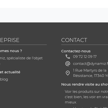
EPRISE
CONTACT
mmes nous ?
Contactez-nous
09 72 12 09 17
z, spécialiste de l'objet
a
contact@dynamiz.f
1 Rue Martyrs de la
et actualité
Résistance, 17340 Y
 blog
Nous rendre visite au s
Voir les produits sur notr
c'est bien, les voir en vra
mieux.