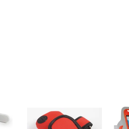
t variés : magasins de sport, agences événementielles, munic
 auprès des amateurs d’activités outdoor. Chaque acces
aleur ajoutée en combinant utilité et personnalisation.
RTE-TÉLÉPHONE PERSONNALISÉ FABR
on européenne est un excellent choix pour allier qualité et pr
vité en termes de délais, tout en soutenant des normes de
leur image à des produits fiables, ce type d'article est par
IRES PUBLICITAIRES POUR LE RUNNI
ssus de fabricants reconnus pour leur expertise et leur fia
l’objectif reste le même : offrir des produits pratiques, dur
es de répondre précisément aux attentes des coureurs tout e
e communication ou événement sportif trouve l’accessoire id
SURE POUR VOS ACCESSOIRES DE RU