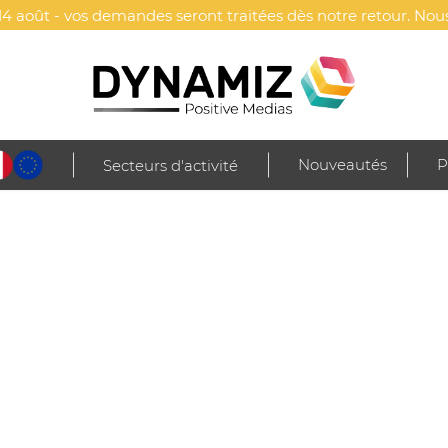
4 août - vos demandes seront traitées dès notre retour. Nous
Nouveautés
P
Secteurs d'activité
aliser
de Dynamiz.
ir votre logo ou le marquage de votre choix et diffuser avec 
ia » !