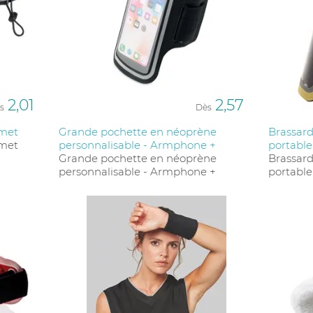
 préférences en termes de fixation et des besoins spécifi
 ajoutent une touche unique.
2,01
2,57
s
Dès
umet
Grande pochette en néoprène
Brassard
umet
personnalisable - Armphone +
portable
Grande pochette en néoprène
Brassard
personnalisable - Armphone +
portable