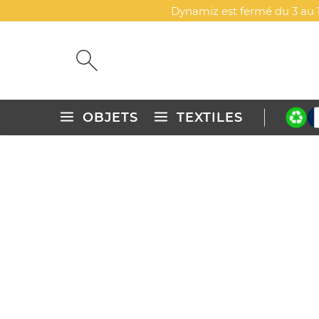
Dynamiz est fermé du 3 au 1
OBJETS
TEXTILES
Accueil
Sports, jeux & plein-air
Sports
Running
RUNNING
Bienvenue dans la
sélection de Running à personn
Tous ces articles ont été sélectionnés pour recevo
série de Running, transformez-les en « positive med
Explorez d'autres catégories
Jeux de raquettes