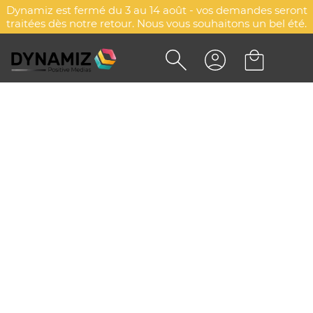
Dynamiz est fermé du 3 au 14 août - vos demandes seront
traitées dès notre retour. Nous vous souhaitons un bel été.
Accueil
Sacs, bagages & maroquinerie
Maroquinerie
Étuis & porte-cartes
Étuis & porte-cartes
Explorez d'autres catégories
Étuis & porte-cartes
Pochettes & housses ordinateurs
Portefeuilles & Porte-monnaies
Sacoches de bureau & ordinateurs
ÉTUIS & PORTE-CARTES
PUBLICITAIRES
PERSONNALISÉS AVEC