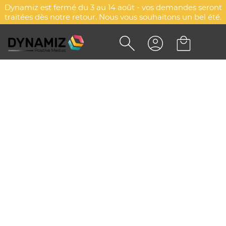
Dynamiz est fermé du 3 au 14 août - vos demandes seront
traitées dès notre retour. Nous vous souhaitons un bel été.
Accueil
Beauté, santé & bien-être
Hygiène & cosmétique
Trousses de toilette
Trousses de toilette
Explorez d'autres catégories
Cosmétique & baumes à lèvres
Miroirs
Kit manucure
Brosses & peignes à cheveux
Maquillage, coiffure & manucure
Trousses de toilette
Sabliers pour salle de bain
Brosses à dents