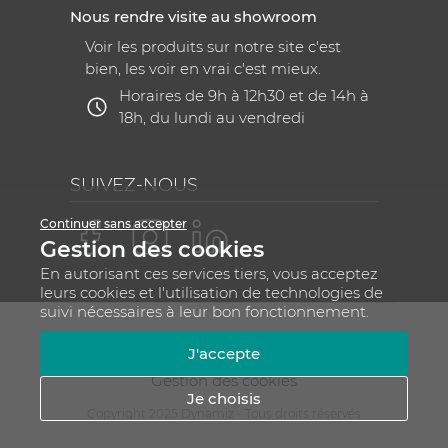
Nous rendre visite au showroom
Voir les produits sur notre site c'est
bien, les voir en vrai c'est mieux.
Horaires de 9h à 12h30 et de 14h à
18h, du lundi au vendredi
SUIVEZ-NOUS
Continuer sans accepter
Gestion des cookies
En autorisant ces services tiers, vous acceptez
leurs cookies et l'utilisation de technologies de
suivi nécessaires à leur bon fonctionnement.
Mentions légales
CGV
Plan du site
J'accepte
RGPD - Gestion de vos données personnelles
Gestion des cookies
Je choisis
Copyright 2025 Dynamiz - Tous droits réservés