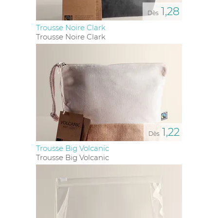
elles sont fréquemment utilisées et transportées,
1,28
renforçant ainsi la mémorisation de votre logo.
Dès
Trousse Noire Clark
Trousse Noire Clark
1,22
Dès
Trousse Big Volcanic
Trousse Big Volcanic