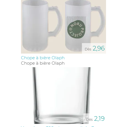
PERSONNALISÉS POUR TOUS VOS
BESOINS
Chez Dynamiz, nous proposons un vaste choix de
verres personnalisés
adaptés à toutes les occasions :
séminaires, festivals, lancements de produits ou
cadeaux clients. Nos modèles incluent :
Verres en plastique personnalisés
: pratiques,
2,96
Dès
résistants et
réutilisables
Verres à bière personnalisés
: parfaits pour
Chope à bière Olaph
brasseries, bars ou événements festifs
Chope à bière Olaph
Verres à vin publicitaires
: élégants pour les dîners ou
réceptions
Sous-verres et ecocups personnalisés
: une touche
éco-responsable
Verres à shot ou longdrink
personnalisés pour vos
événements marketing
Tous nos verres sont personnalisables selon vos
préférences : logo, visuel, message ou QR code. Vous
pouvez même choisir un
set de 2 verres
personnalisés
, une idée originale et raffinée pour vos
2,19
Dès
cadeaux d’affaires
.