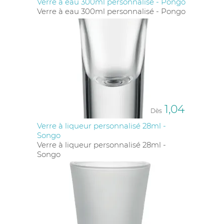
Verre à eau 300ml personnalisé - Pongo
Verre à eau 300ml personnalisé - Pongo
PERSONNALISATION
PROFESSIONNELLE & MARQUAGE
DE QUALITÉ
Dynamiz vous offre plusieurs techniques de
marquage selon l’usage et le rendu souhaité :
Gravure laser
: élégante, précise et très durable
Sérigraphie
: parfaite pour des visuels simples en
1,04
Dès
grande série
Tampographie
: impression nette et multicolore
Verre à liqueur personnalisé 28ml -
Quadri numérique
: pour un rendu coloré, moderne
Songo
et impactant
Verre à liqueur personnalisé 28ml -
Tous nos verres sont conçus pour être
compatibles
Songo
lave-vaisselle
, garantissant une utilisation longue
durée et sans altération du marquage.
GOBELETS ET VERRES
RÉUTILISABLES : UN CHOIX