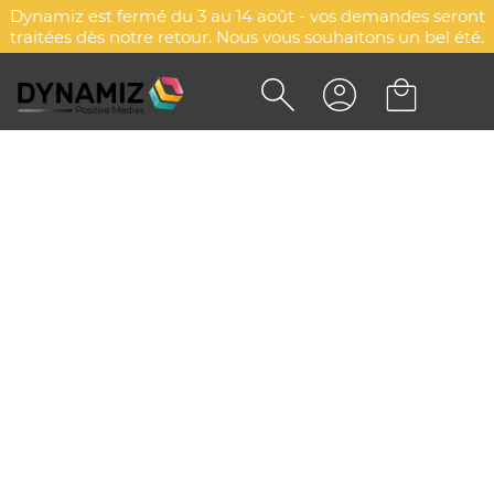
Dynamiz est fermé du 3 au 14 août - vos demandes seront
traitées dès notre retour. Nous vous souhaitons un bel été.
Accueil
Mugs & drinkware
Gobelets & verres
Verres
Verres
Explorez d'autres catégories
Gobelets de voyage
Verres
Gobelets
DÉCOUVREZ NOS VERRES
PUBLICITAIRES AVEC VOTRE
LOGO POUR UNE