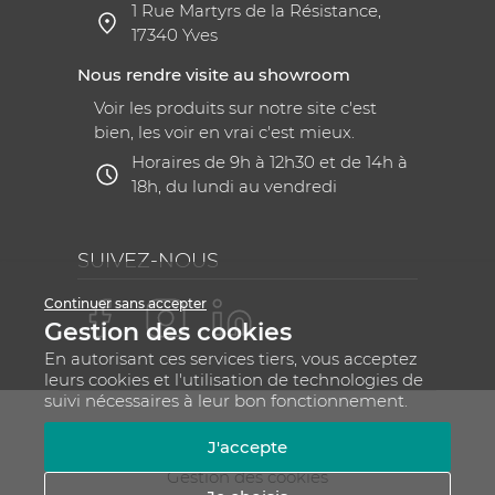
1 Rue Martyrs de la Résistance,
17340 Yves
Nous rendre visite au showroom
Voir les produits sur notre site c'est
bien, les voir en vrai c'est mieux.
Horaires de 9h à 12h30 et de 14h à
18h, du lundi au vendredi
SUIVEZ-NOUS
Continuer sans accepter
Gestion des cookies
En autorisant ces services tiers, vous acceptez
leurs cookies et l'utilisation de technologies de
suivi nécessaires à leur bon fonctionnement.
Mentions légales
CGV
Plan du site
J'accepte
RGPD - Gestion de vos données personnelles
Gestion des cookies