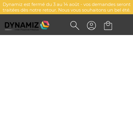
Dynamiz est fermé du 3 au 14 août - vos demandes seront
traitées dès notre retour. Nous vous souhaitons un bel été.
Accueil
Bureau & papeterie
Papeterie
Bloc-notes
Bloc-notes
Explorez d'autres catégories
Agendas
Bloc-notes
Cartes de vœux
Calendriers
Conférenciers high-tech
Conférenciers & range-documents
Mémos adhésifs
Bloc-cube papier
Carnets