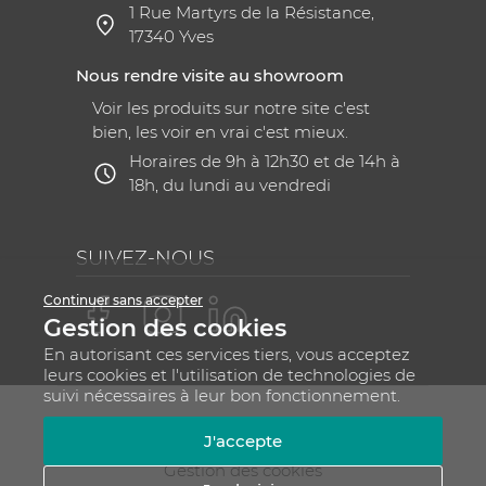
1 Rue Martyrs de la Résistance,
17340 Yves
Nous rendre visite au showroom
Voir les produits sur notre site c'est
bien, les voir en vrai c'est mieux.
Horaires de 9h à 12h30 et de 14h à
18h, du lundi au vendredi
SUIVEZ-NOUS
Continuer sans accepter
Gestion des cookies
En autorisant ces services tiers, vous acceptez
leurs cookies et l'utilisation de technologies de
suivi nécessaires à leur bon fonctionnement.
Mentions légales
CGV
Plan du site
J'accepte
RGPD - Gestion de vos données personnelles
Gestion des cookies