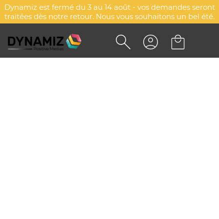
Dynamiz est fermé du 3 au 14 août - vos demandes seront
traitées dès notre retour. Nous vous souhaitons un bel été.
Accueil
Gastronomie, bonbons & chocolats
Gourmandises
Gâteaux
Gâteaux
Explorez d'autres catégories
Fruits secs
Gâteaux
Miel
My M&M'S®
Gommes de fruits
Bonbons
GÂTEAUX PUBLICITAIRES