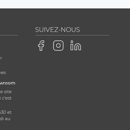
SUIVEZ-NOUS
r
ves
howroom
e site
i c'est
h30 et
di au