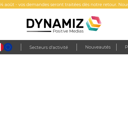
4 août - vos demandes seront traitées dès notre retour. Nous
Nouveautés
P
Secteurs d'activité
Sacs à outils
s, alliant robustesse et praticité. Parfaits pour les professi
 offrant un support fonctionnel.
N