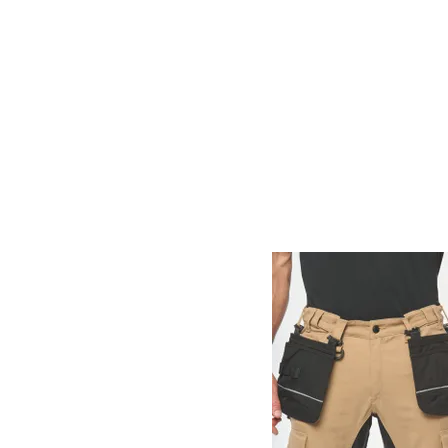
transporter aisément l’ensemble de ses outils 
conditions les plus exigeantes, garantissant un
marqués avec un logo, contribuant ainsi à renforce
DES MODÈLES ADAPTÉS À TOU
Que ce soit pour une utilisation sur chantier, en
on trouve les sacs à dos pour outils, idéaux p
pratique. Les modèles avec fond plastique assure
aux échelles ou ceux dotés de ceintures pour un a
PERSONNALISER UN SAC À OU
La personnalisation transforme un sac à outils 
manière professionnelle et mémorable. Ce type d
collaborateurs. En choisissant un modèle de sac p
valeurs et affirmer votre présence dans votre sec
UN SAC À OUTILS PUBLICITAIRE