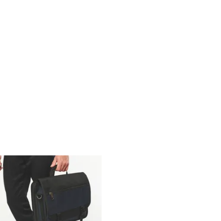
 de qualité, ces sacs d'outillage résistent aux
upport de communication efficace lorsqu’ils sont
que besoin. Parmi les options les plus populaires,
e-outils, parfaits pour un rangement compact et
’humidité. Sans oublier les sacs à outils adaptés
logo, vous véhiculez votre identité de marque de
on durable auprès de vos partenaires, clients ou
bilité et durabilité, parfait pour transmettre vos