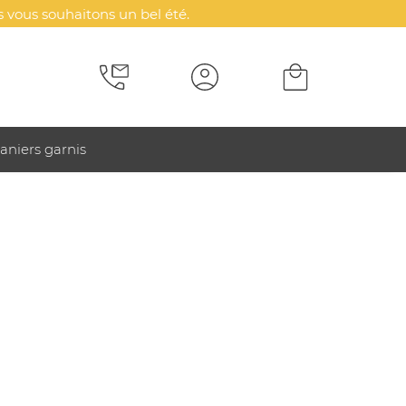
 vous souhaitons un bel été.
aniers garnis
onnels, ces sacs sont personnalisables avec votre
iveaux à bulle
Cutters