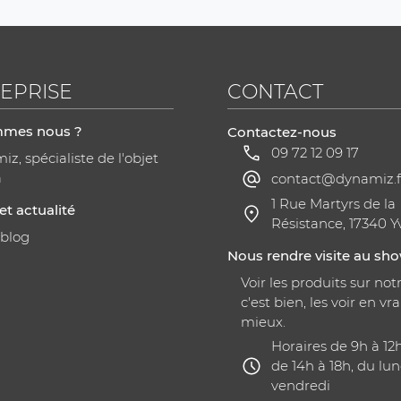
EPRISE
CONTACT
mmes nous ?
Contactez-nous
09 72 12 09 17
z, spécialiste de l'objet
a
contact@dynamiz.f
1 Rue Martyrs de la
et actualité
Résistance, 17340 Y
 blog
Nous rendre visite au s
Voir les produits sur notr
c'est bien, les voir en vra
mieux.
Horaires de 9h à 12
de 14h à 18h, du lun
vendredi