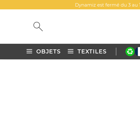
Dynamiz est fermé du 3 au 1
OBJETS
TEXTILES
Accueil
Bricolage, jardin & animaux
Outils de bricolage
SACS À OUTILS
Découvrez notre gamme de sacs à outils personnalisé
logo, idéaux pour renforcer votre visibilité tout en
Explorez d'autres catégories
Sacs à outils
Tournevis