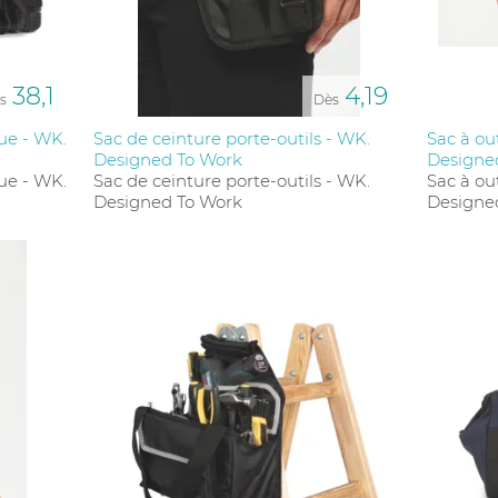
l et durable.
rendu gratuites, afin de visualiser votre logo directement sur 
 votre visibilité avec des produits de qualité, au meilleur pri
38,1
4,19
s
Dès
que - WK.
Sac de ceinture porte-outils - WK.
Sac à ou
Designed To Work
Designe
que - WK.
Sac de ceinture porte-outils - WK.
Sac à ou
Designed To Work
Designe
plus les sacs à outils personnalisés ?
 par les artisans, les techniciens, les mécaniciens, et les pro
tant un accès rapide à des outils spécifiques.
n sac à outils personnalisé ?
à outils compact peut accueillir une dizaine d’outils, tandis
aces spécifiques pour chaque type d’accessoire.
transporter au quotidien ?
ndoulière ou les sacs de ceinture sont conçus pour un 