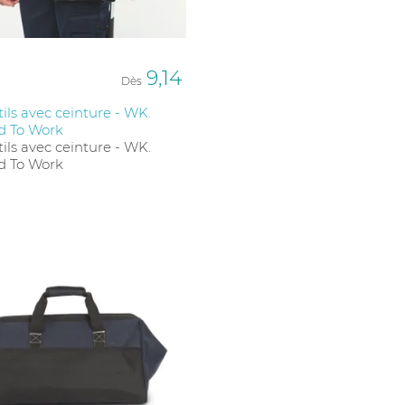
le produit avant production. Notre objectif est de
x.
9,14
Dès
tils avec ceinture - WK.
d To Work
tils avec ceinture - WK.
d To Work
fessionnels du bâtiment. Ils conviennent aussi aux
 qu’un sac à dos pour outils ou un sac en rouleau
transport ergonomique. Les versions avec fond