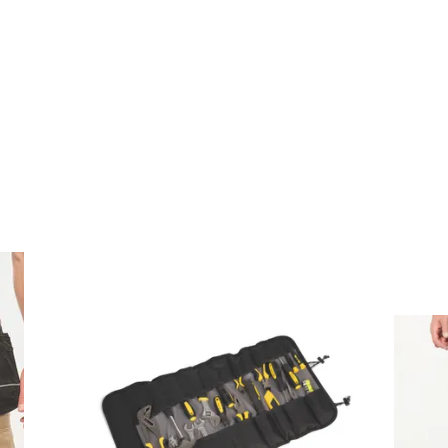
tout en les maintenant organisés. Grâce à leur conception
e utilisation prolongée. Ils se transforment également en s
r votre visibilité auprès de vos clients ou partenaires.
S LES BESOINS
 atelier ou en déplacement, il existe un sac à outils pour cha
our les déplacements fréquents, ou les sacs en rouleau port
nt une meilleure stabilité et une protection accrue contre l
ccès rapide et facile aux outils en pleine action.
TILS AVEC VOTRE LOGO
en un véritable support publicitaire. En y apposant votre 
e goodies allie l’utile à l’agréable, laissant une impressi
ersonnalisé, vous investissez dans un article qui allie visi
teur.
 : POUR QUI ?