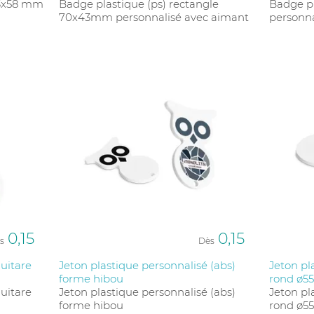
43x58 mm
Badge plastique (ps) rectangle
Badge p
70x43mm personnalisé avec aimant
personna
0,15
0,15
s
Dès
guitare
Jeton plastique personnalisé (abs)
Jeton pl
forme hibou
rond ø
guitare
Jeton plastique personnalisé (abs)
Jeton pl
forme hibou
rond ø