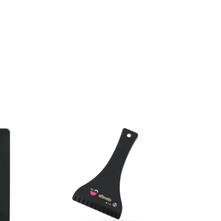
éhiculant une image de marque authentique, sincère et 
’économie locale tout en réduisant l’empreinte carbone lié
ires, en particulier dans un contexte où la responsabilité socié
 PERSONNALISABLES POUR RÉPONDRE 
aires personnalisés comme des
stylos BIC
,
badges
, et
porte-cl
, nos objets publicitaires s’adaptent à tous les secteurs d’activi
me des
t-shirts
ou
tote bag
, qui se distinguent par leur conf
clat, garantissant un impact visuel fort.
 QUI A DU SENS
tégie de communication, vous faites bien plus que promouv
opter une démarche responsable et de privilégier des produit
ts et de construire une image de marque qui inspire confianc