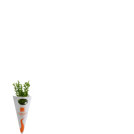
en phase avec les attentes des consommateurs
e au transport. Cet engagement éthique renforce
tale des entreprises (RSE) joue un rôle clé.
À TOUS VOS BESOINS
és
aux ****articles originaux tels que
les spatules
té.
ort et leur durabilité. Grâce à des techniques de
oir votre marque. Vous portez un message fort :
s qui allient esthétique et durabilité. Ce choix,
e et fidélité.