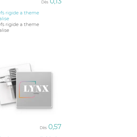
0,13
Dès
efs rigide a theme
lise
efs rigide a theme
lise
0,57
Dès