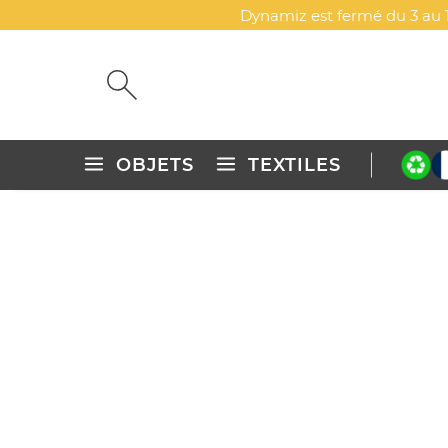
Dynamiz est fermé du 3 au 1
OBJETS
TEXTILES
Accueil
Thèmes
Fabrication France
FABRICATION FRANCE
Découvrez notre collection Made in France : objets et
produits responsables et uniques.
Explorez d'autres catégories
Articles éco-conçus
Nouveautés