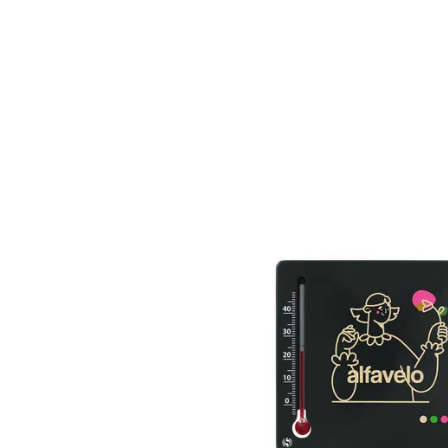
démarche vous permet de vous démarquer en v
actuels.
Le Made in France contribue aussi à soutenir l
votre crédibilité auprès de vos clients et partena
UNE DIVERSITÉ DE PRODUITS
Une sélection variée allant des objets publicit
Maryse ou les flûtes à champagne en plastique
Sans oublier nos textiles Made in France com
marquage innovantes, votre logo ressortira avec é
ADOPTEZ UNE COMMUNICATION
En intégrant le Made in France dans votre stra
celui de soutenir un savoir-faire français, d’ad
empreint de valeurs, permet de marquer les espri