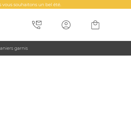
 vous souhaitons un bel été.
aniers garnis
et authenticité. Valorisez votre image avec des
Top Vente
rication France