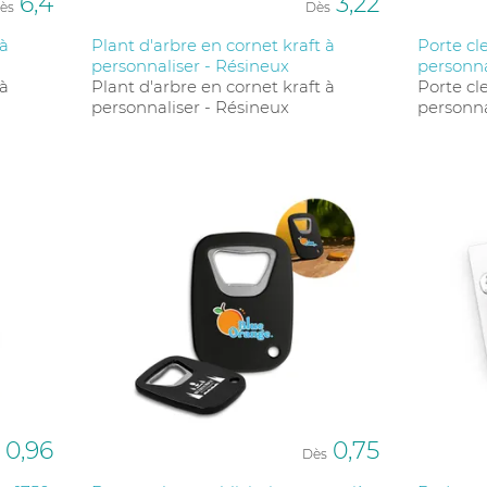
6,4
3,22
ès
Dès
 à
Plant d'arbre en cornet kraft à
Porte cl
personnaliser - Résineux
personna
 à
Plant d'arbre en cornet kraft à
Porte cl
personnaliser - Résineux
personna
0,96
0,75
Dès