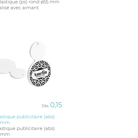
lastique (ps) rond ø55 mm
lisé avec aimant
0,15
Dès
astique publicitaire (abs)
55mm
astique publicitaire (abs)
55mm