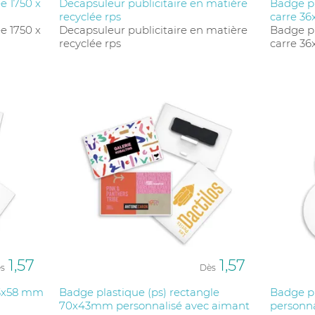
e 1750 x
Decapsuleur publicitaire en matière
Badge pl
recyclée rps
carre 36
e 1750 x
Decapsuleur publicitaire en matière
Badge pl
recyclée rps
carre 36
1,57
1,57
s
Dès
43x58 mm
Badge plastique (ps) rectangle
Badge p
70x43mm personnalisé avec aimant
personna