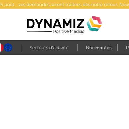
4 août - vos demandes seront traitées dès notre retour. Nous
Nouveautés
P
Secteurs d'activité
 textiles publicitaires alliant qualité, savoir-faire français 
Fab