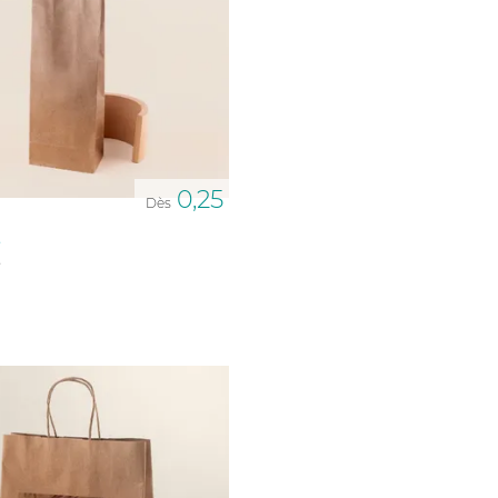
0,25
Dès
e
e