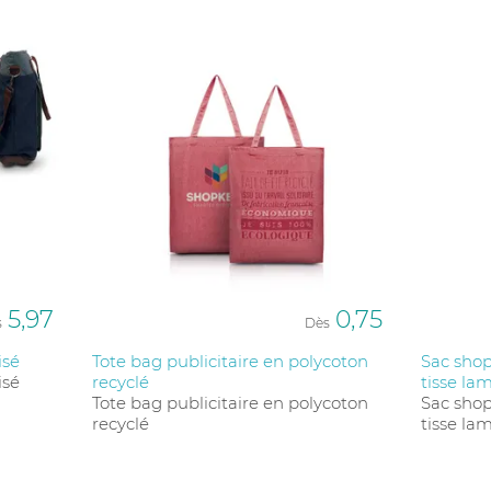
5,97
0,75
s
Dès
isé
Tote bag publicitaire en polycoton
Sac shop
isé
recyclé
tisse la
Tote bag publicitaire en polycoton
Sac shop
recyclé
tisse la