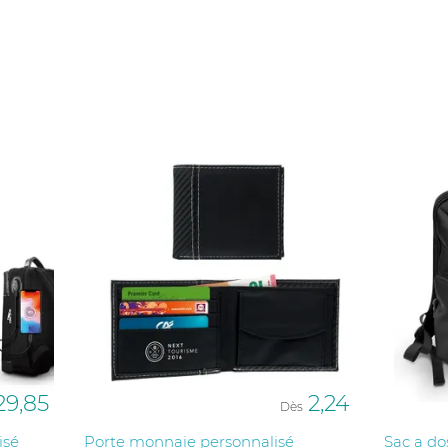
 finishes, nos sacs et maroquinerie sont pensés pour répon
accompagnement sur-mesure et des solutions de personnalis
29,85
2,24
Dès
isé
Porte monnaie personnalisé
Sac a do