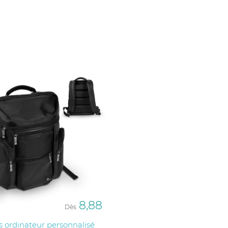
dre aux besoins spécifiques des entreprises, des
ation premium.
8,88
Dès
s ordinateur personnalisé