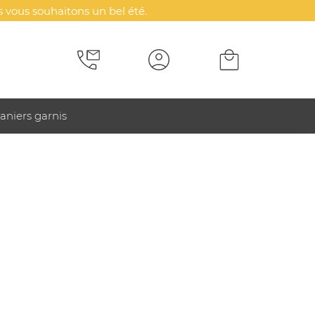
 vous souhaitons un bel été.
aniers garnis
 : des supports élégants, pratiques et
ages & voyage