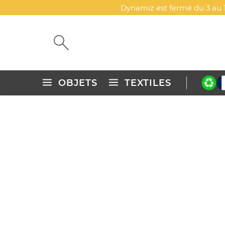
Dynamiz est fermé du 3 au 1
OBJETS
TEXTILES
Accueil
Objets publicitaires personnalisés
Sacs, bagages &
SACS, BAGAGES & M
Faites voyager votre marque avec style ! Sacs
durables pour une visibilité qui suit vos client
Maroquinerie