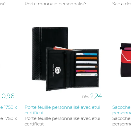
isé
Porte monnaie personnalisé
Sac a do
0,96
2,24
Dès
e 1750 x
Porte feuille personnalisé avec etui
Sacoche
certificat
personna
e 1750 x
Porte feuille personnalisé avec etui
Sacoche
certificat
personna