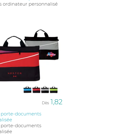
s ordinateur personnalisé
1,82
Dès
 porte-documents
lisée
 porte-documents
lisée