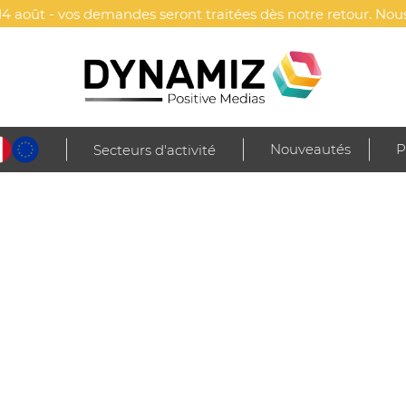
4 août - vos demandes seront traitées dès notre retour. Nous
Nouveautés
P
Secteurs d'activité
 maroquinerie
AROQUINERIE
, trousses, bagages ou articles de maroquinerie personnalisés
s partout.
Bag