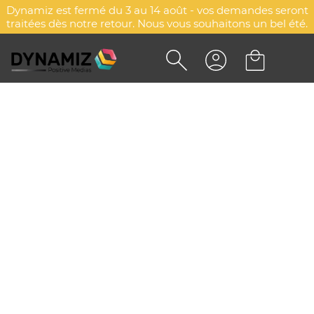
Dynamiz est fermé du 3 au 14 août - vos demandes seront
traitées dès notre retour. Nous vous souhaitons un bel été.
PORTE MONNAIE
PERSONNALISÉ
DYN-00068285