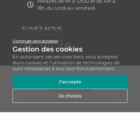
Horaires de 9h à 12h30 et de 14h à
18h, du lundi au vendredi
SUIVEZ-NOUS
Continuer sans accepter
Gestion des cookies
En autorisant ces services tiers, vous acceptez
leurs cookies et l'utilisation de technologies de
suivi nécessaires à leur bon fonctionnement.
Mentions légales
CGV
Plan du site
J'accepte
RGPD - Gestion de vos données personnelles
Gestion des cookies
Je choisis
Copyright 2025 Dynamiz - Tous droits réservés