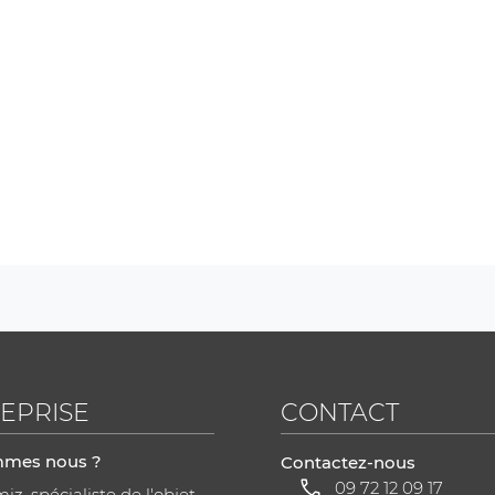
EPRISE
CONTACT
mmes nous ?
Contactez-nous
09 72 12 09 17
z, spécialiste de l'objet