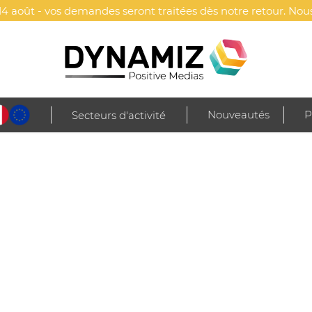
4 août - vos demandes seront traitées dès notre retour. Nous
Nouveautés
P
Secteurs d'activité
e
Maison & décoration
Thermomètres
Thermomètre de piscine public
PUBLICITAIRE À RECHARGE SOL