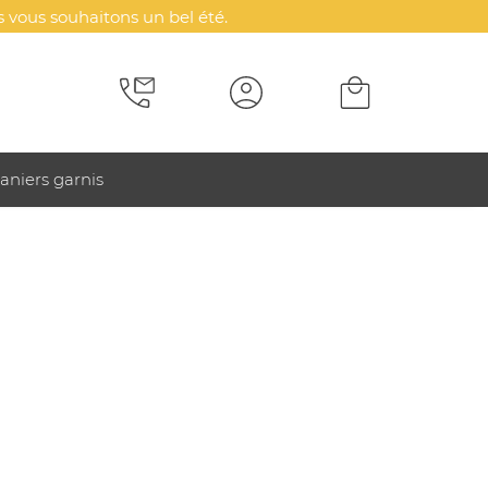
 vous souhaitons un bel été.
aniers garnis
itaire à recharge solaire
AIRE