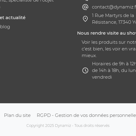
a
contact@dynamiz.f
1 Rue Martyrs de la
et actualité
Résistance, 17340 Y
 blog
Nous rendre visite au s
Voir les produits sur notr
c'est bien, les voir en vra
mieux.
Horaires de 9h à 12
de 14h à 18h, du lun
vendredi
Plan du site
RGPD - Gestion de vos données personnelle
Copyright 2025 Dynamiz - Tous droits réservés