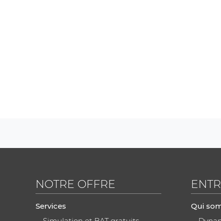
NOTRE OFFRE
ENTR
Services
Qui so
Simulation et BAT gratuits
Dynami