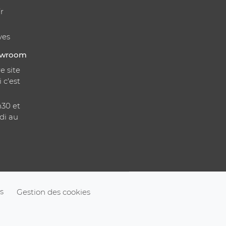
r
ves
howroom
e site
i c'est
h30 et
di au
s
Gestion des cookies