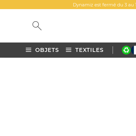
Dynamiz est fermé du 3 au 1
OBJETS
TEXTILES
Accueil
Objets publicitaires personnalisés
Maison & cuisin
THERMOMÈTRE DE PISCINE 
DYN-00068252