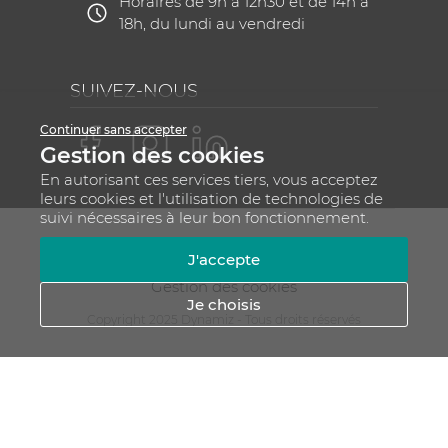
Horaires de 9h à 12h30 et de 14h à
18h, du lundi au vendredi
SUIVEZ-NOUS
Continuer sans accepter
Gestion des cookies
En autorisant ces services tiers, vous acceptez
leurs cookies et l'utilisation de technologies de
suivi nécessaires à leur bon fonctionnement.
Mentions légales
CGV
Plan du site
J'accepte
RGPD - Gestion de vos données personnelles
Gestion des cookies
Je choisis
Copyright 2025 Dynamiz - Tous droits réservés