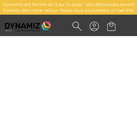
Dynamiz est fermé du 3 au 14 août - vos demandes seront
traitées dès notre retour. Nous vous souhaitons un bel été.
STYLO FASHION BILLE
PERSONNALISABLE BIC® 4
COULEURS
DYN-00009665
BIC®