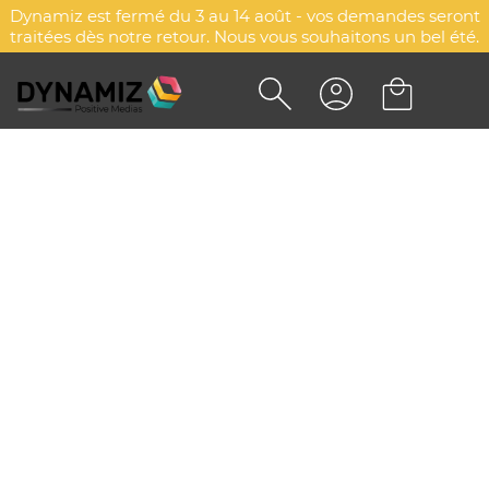
Dynamiz est fermé du 3 au 14 août - vos demandes seront
traitées dès notre retour. Nous vous souhaitons un bel été.
CHAPEAU DE PAILLE STYLE
PANAMA RÉTRO - K-UP
DYN-00014599
K-up