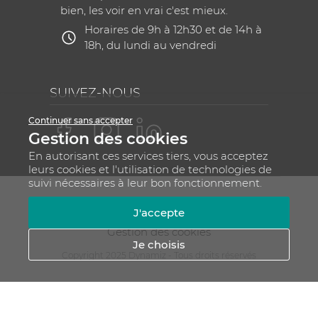
bien, les voir en vrai c'est mieux.
Horaires de 9h à 12h30 et de 14h à
18h, du lundi au vendredi
SUIVEZ-NOUS
Continuer sans accepter
Gestion des cookies
En autorisant ces services tiers, vous acceptez
leurs cookies et l'utilisation de technologies de
suivi nécessaires à leur bon fonctionnement.
Mentions légales
CGV
Plan du site
J'accepte
RGPD - Gestion de vos données personnelles
Gestion des cookies
Je choisis
Copyright 2025 Dynamiz - Tous droits réservés