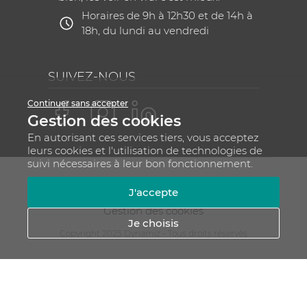
Horaires de 9h à 12h30 et de 14h à
18h, du lundi au vendredi
SUIVEZ-NOUS
Continuer sans accepter
Gestion des cookies
En autorisant ces services tiers, vous acceptez
leurs cookies et l'utilisation de technologies de
suivi nécessaires à leur bon fonctionnement.
Mentions légales
CGV
Plan du site
J'accepte
RGPD - Gestion de vos données personnelles
Gestion des cookies
Je choisis
Copyright 2025 Dynamiz - Tous droits réservés