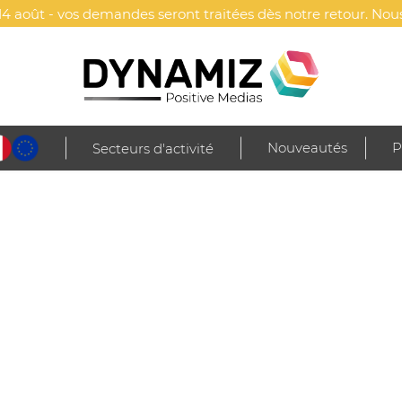
4 août - vos demandes seront traitées dès notre retour. Nous
Nouveautés
P
Secteurs d'activité
rette bouteille papier graines
PIER GRAINES
Marquage(s) inclus (au c
Recto (50 x 110 mm) - 
Verso (50 x 110 mm) - I