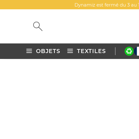
Dynamiz est fermé du 3 au 1
OBJETS
TEXTILES
Accueil
Objets publicitaires personnalisés
Végétal
Colle
COLLERETTE BOUTEILLE PA
DYN-00087005