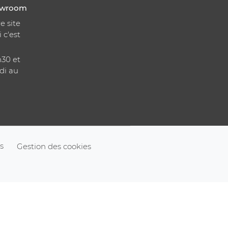
howroom
e site
i c'est
h30 et
di au
s
Gestion des cookies