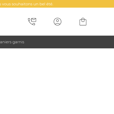
 vous souhaitons un bel été.
aniers garnis
hoix) :
Impression quadrichromie
mpression quadrichromie