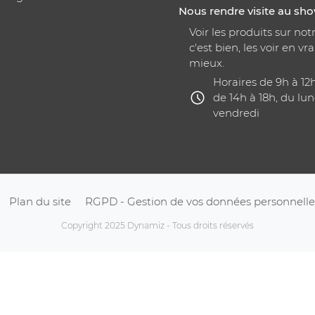
Nous rendre visite au s
Voir les produits sur notr
c'est bien, les voir en vra
mieux.
Horaires de 9h à 12
de 14h à 18h, du lun
vendredi
Plan du site
RGPD - Gestion de vos données personnelle
Copyright 2025 Dynamiz - Tous droits réservés