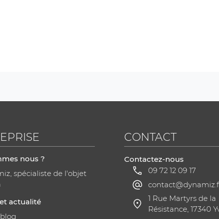
EPRISE
CONTACT
mmes nous ?
Contactez-nous
09 72 12 09 17
z, spécialiste de l'objet
a
contact@dynamiz.f
1 Rue Martyrs de la
et actualité
Résistance, 17340 Y
 blog