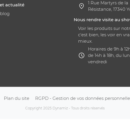
1 Rue Martyrs de la
et actualité
Résistance, 17340 Y
 blog
Nous rendre visite au s
Voir les produits sur notr
c'est bien, les voir en vra
mieux.
Horaires de 9h à 12
de 14h à 18h, du lun
vendredi
Plan du site
RGPD - Gestion de vos données personnelle
Copyright 2025 Dynamiz - Tous droits réservés