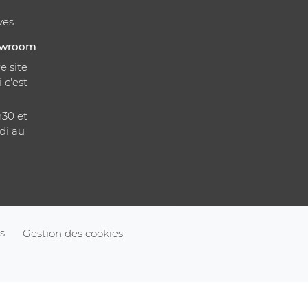
ves
howroom
e site
i c'est
h30 et
di au
s
Gestion des cookies