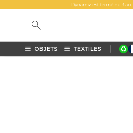
Dynamiz est fermé du 3 au 1
OBJETS
TEXTILES
Accueil
Objets publicitaires personnalisés
Végétal
Décor
CORNET ARBRE - RÉSINEUX
DYN-00087248