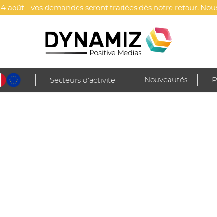
4 août - vos demandes seront traitées dès notre retour. Nous
Nouveautés
P
Secteurs d'activité
ation végétale
Plantes
Cornet arbre - Résineux
Marquage(s) inclus (au c
Face (210 x 330 mm) - 
Dos (210 x 330 mm) - I