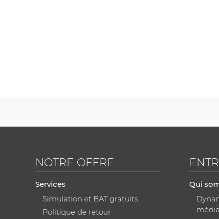
NOTRE OFFRE
ENTR
Services
Qui so
Simulation et BAT gratuits
Dynami
médi
Politique de retour