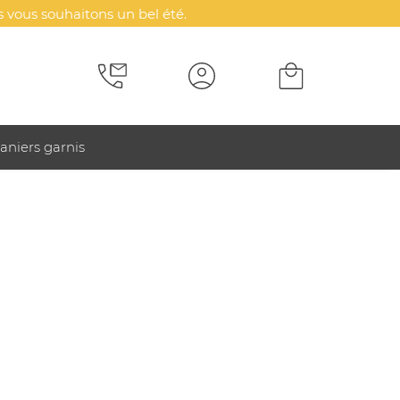
 vous souhaitons un bel été.
aniers garnis
hoix) :
Impression quadrichromie
mpression quadrichromie