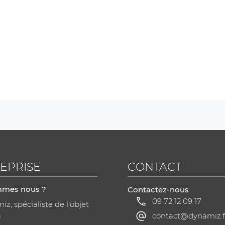
EPRISE
CONTACT
mmes nous ?
Contactez-nous
09 72 12 09 17
z, spécialiste de l'objet
a
contact@dynamiz.f