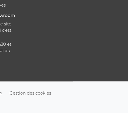
ves
howroom
e site
i c'est
h30 et
di au
s
Gestion des cookies