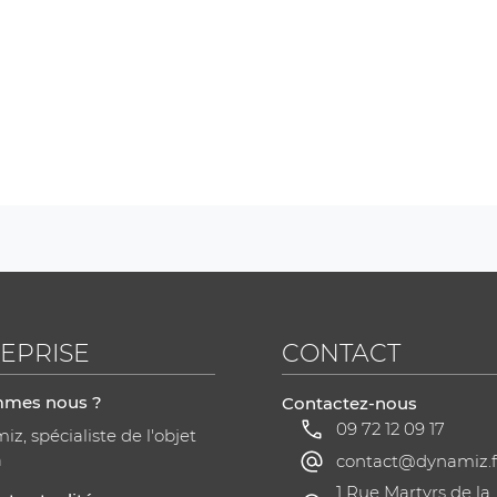
EPRISE
CONTACT
mmes nous ?
Contactez-nous
09 72 12 09 17
z, spécialiste de l'objet
a
contact@dynamiz.f
1 Rue Martyrs de la