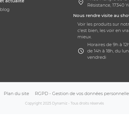
et actualité
Résistance, 17340 Y
 blog
Nous rendre visite au s
Voir les produits sur notr
c'est bien, les voir en vra
mieux.
Horaires de 9h à 12
de 14h à 18h, du lun
vendredi
Plan du site
RGPD - Gestion de vos données personnelle
Copyright 2025 Dynamiz - Tous droits réservés