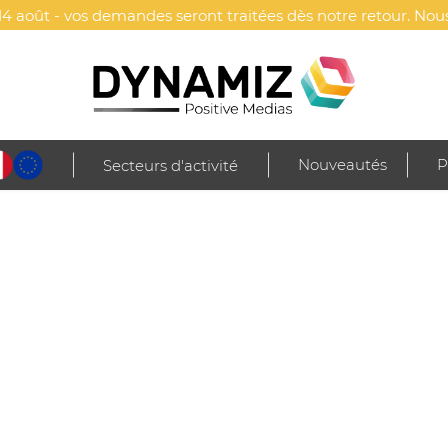
4 août - vos demandes seront traitées dès notre retour. Nous
Nouveautés
P
Secteurs d'activité
onbons & chocolats
Gourmandises
Gommes de fruits
Gommes de frui
E 15G
Gommes de fruits en sach
arômes naturels.
Marquage inclus : Impre