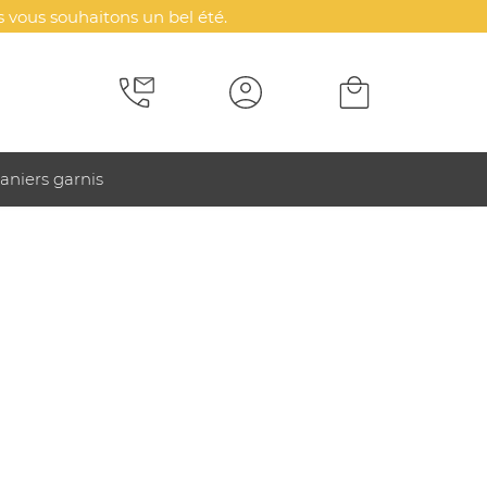
 vous souhaitons un bel été.
aniers garnis
ts feuille 15g
et publicitaire blanc, avec 10 % de fruits et divers
ssion digitale quadri