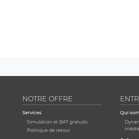
NOTRE OFFRE
ENTR
Services
Qui so
Simulation et BAT gratuits
Dynami
médi
Politique de retour