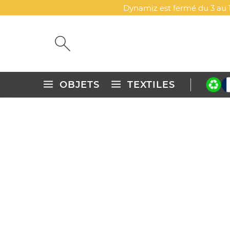
Dynamiz est fermé du 3 au 1
OBJETS
TEXTILES
Accueil
Objets publicitaires personnalisés
Gastronomie, b
GOMMES DE FRUITS FEUILL
DYN-00087674