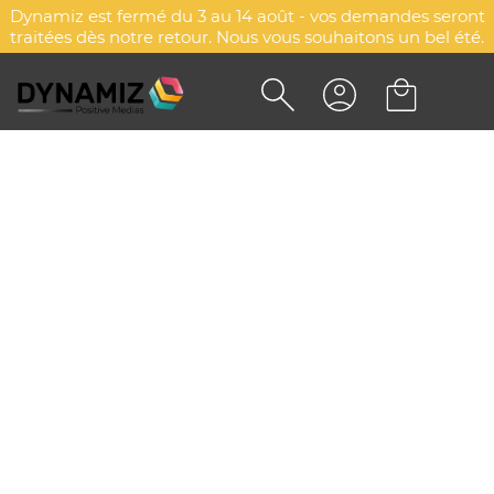
Dynamiz est fermé du 3 au 14 août - vos demandes seront
traitées dès notre retour. Nous vous souhaitons un bel été.
MINI LABO ANALYSE D'EAU
DYN-00087245