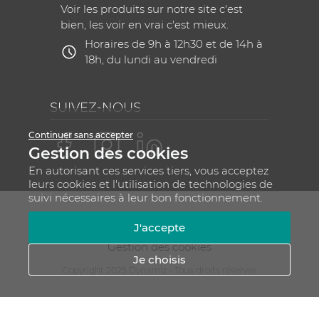
Voir les produits sur notre site c'est
bien, les voir en vrai c'est mieux.
Horaires de 9h à 12h30 et de 14h à
18h, du lundi au vendredi
SUIVEZ-NOUS
Continuer sans accepter
Gestion des cookies
En autorisant ces services tiers, vous acceptez
leurs cookies et l'utilisation de technologies de
suivi nécessaires à leur bon fonctionnement.
Mentions légales
CGV
Plan du site
J'accepte
RGPD - Gestion de vos données personnelles
Gestion des cookies
Je choisis
Copyright 2025 Dynamiz - Tous droits réservés