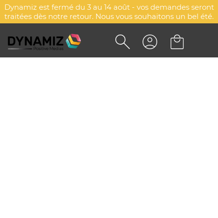
Dynamiz est fermé du 3 au 14 août - vos demandes seront
traitées dès notre retour. Nous vous souhaitons un bel été.
PARAPLUIE PUBLICITAIRE -
LIMOGES
DYN-00006062