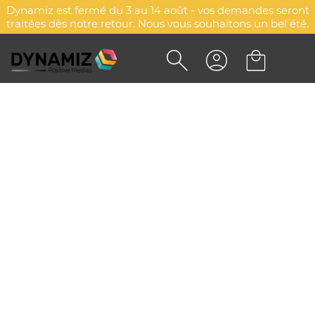
Dynamiz est fermé du 3 au 14 août - vos demandes seront
traitées dès notre retour. Nous vous souhaitons un bel été.
POLO PERSONNALISÉ HOMME
STAR - SOL'S
DYN-00006967
SOL'S