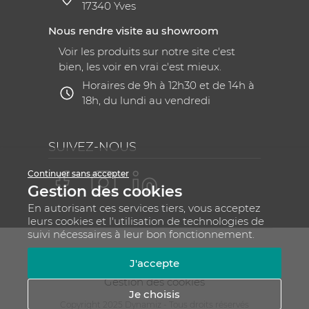
17340 Yves
Nous rendre visite au showroom
Voir les produits sur notre site c'est
bien, les voir en vrai c'est mieux.
Horaires de 9h à 12h30 et de 14h à
18h, du lundi au vendredi
SUIVEZ-NOUS
Continuer sans accepter
Gestion des cookies
En autorisant ces services tiers, vous acceptez
leurs cookies et l'utilisation de technologies de
suivi nécessaires à leur bon fonctionnement.
Mentions légales
CGV
Plan du site
J'accepte
RGPD - Gestion de vos données personnelles
Gestion des cookies
Je choisis
Copyright 2025 Dynamiz - Tous droits réservés