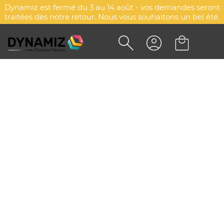
Dynamiz est fermé du 3 au 14 août - vos demandes seront
traitées dès notre retour. Nous vous souhaitons un bel été.
PORTE-CLÉS/JETON
PUBLICITAIRE - BEKA
DYN-00005912