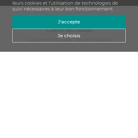
leurs cookies et l'utilisation de technologies de
suivi nécessaires à leur bon fonctionnement.
Mentions légales
CGV
Plan du site
J'accepte
RGPD - Gestion de vos données personnelles
Gestion des cookies
Je choisis
Copyright 2025 Dynamiz - Tous droits réservés