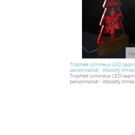
Dè
Trophée lumineux LED sapin
personnalisé - Woodify Xmas
Trophée lumineux LED sapin
personnalisé - Woodify Xmas