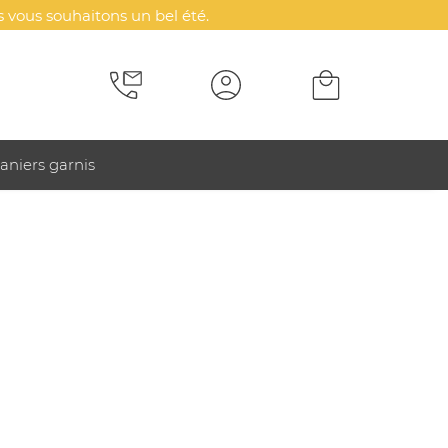
 vous souhaitons un bel été.
aniers garnis
riban éco-responsables
amme impact