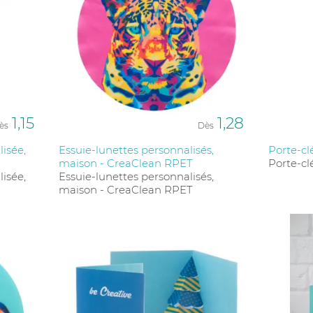
1,15
1,28
ès
Dès
isée,
Essuie-lunettes personnalisés,
Porte-cl
maison - CreaClean RPET
Porte-cl
isée,
Essuie-lunettes personnalisés,
maison - CreaClean RPET