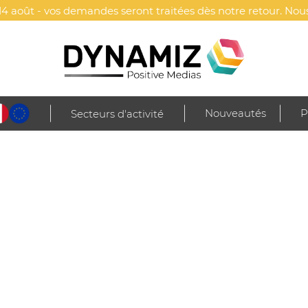
4 août - vos demandes seront traitées dès notre retour. Nous
Nouveautés
P
Secteurs d'activité
réative
Sweats Ka
sonnalisable
G
eurs