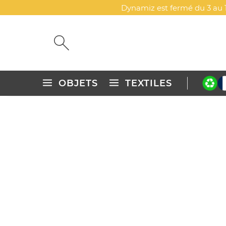
Dynamiz est fermé du 3 au 1
OBJETS
TEXTILES
Accueil
Sélections
Gammes spéciales fournisseurs
Be c
BE CRÉATIVE
Explorez d'autres catégories
Be créative
Lunch box couvercle bambou per
Succes story - BIC 4 coul