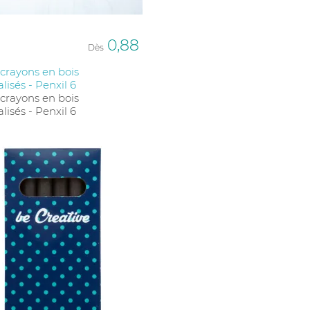
0,88
Dès
 crayons en bois
lisés - Penxil 6
 crayons en bois
lisés - Penxil 6