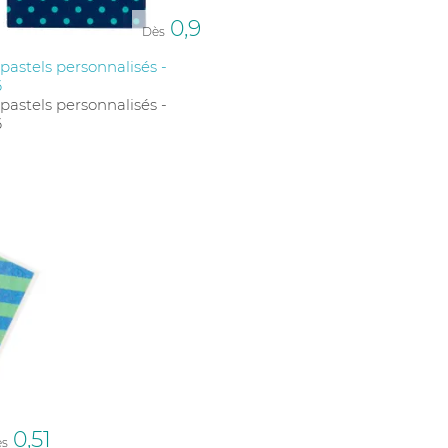
0,9
Dès
 pastels personnalisés -
6
 pastels personnalisés -
6
0,51
ès