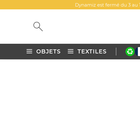
Dynamiz est fermé du 3 au 1
OBJETS
TEXTILES
Accueil
Objets publicitaires personnalisés
Maison & cuisin
SET DE COUVERTS REUTILIS
DYN-00087915