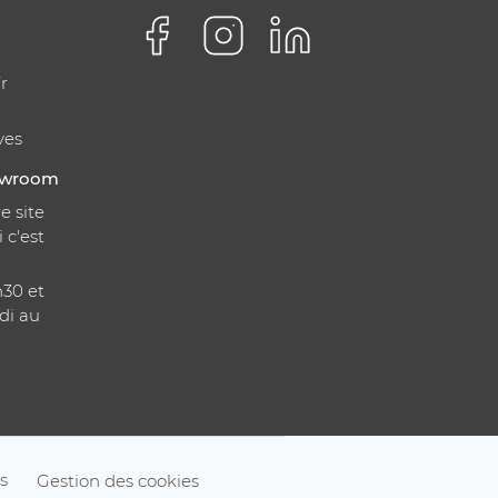
r
ves
howroom
e site
i c'est
h30 et
di au
s
Gestion des cookies