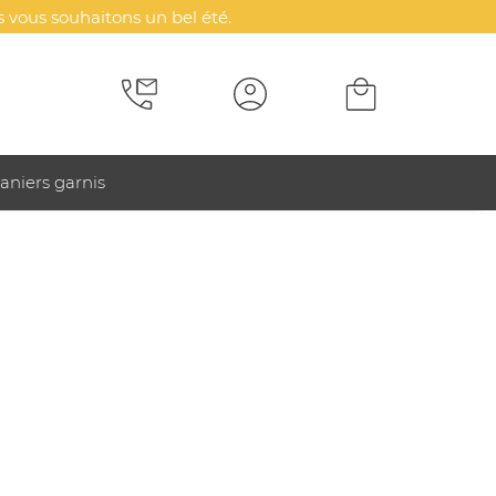
 vous souhaitons un bel été.
aniers garnis
 en plastique (pp)