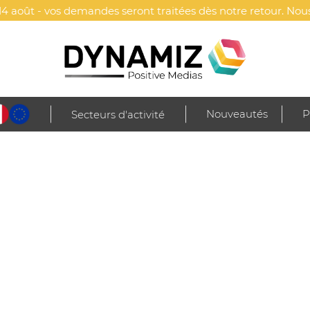
4 août - vos demandes seront traitées dès notre retour. Nous
Nouveautés
P
Secteurs d'activité
e
Cuisine & service
Couverts & couteaux
Set de couverts reutilisables
ABLES EN PLASTIQUE (PP)