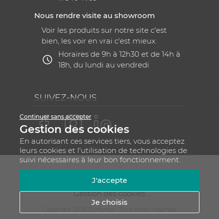
Nous rendre visite au showroom
Voir les produits sur notre site c'est
bien, les voir en vrai c'est mieux.
Horaires de 9h à 12h30 et de 14h à
18h, du lundi au vendredi
SUIVEZ-NOUS
Continuer sans accepter
Gestion des cookies
En autorisant ces services tiers, vous acceptez
leurs cookies et l'utilisation de technologies de
suivi nécessaires à leur bon fonctionnement.
Mentions légales
CGV
Plan du site
J'accepte
RGPD - Gestion de vos données personnelles
Gestion des cookies
Je choisis
Copyright 2025 Dynamiz - Tous droits réservés