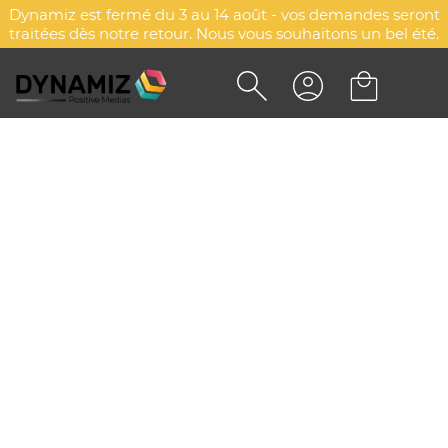
Dynamiz est fermé du 3 au 14 août - vos demandes seront
traitées dès notre retour. Nous vous souhaitons un bel été.
STYLO À BILLE PUBLICITAIRE -
SIDNEY
DYN-00006096