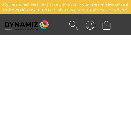
Dynamiz est fermé du 3 au 14 août - vos demandes seront
traitées dès notre retour. Nous vous souhaitons un bel été.
SUPPORT BLOC POST-IT
PERSONNALISÉ 400 F BL.
74,5X74,5 MM
DYN-00010206