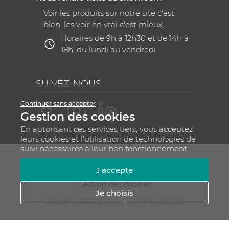
Voir les produits sur notre site c'est
bien, les voir en vrai c'est mieux.
Horaires de 9h à 12h30 et de 14h à
18h, du lundi au vendredi
SUIVEZ-NOUS
Continuer sans accepter
Gestion des cookies
En autorisant ces services tiers, vous acceptez
leurs cookies et l'utilisation de technologies de
suivi nécessaires à leur bon fonctionnement.
Mentions légales
CGV
Plan du site
J'accepte
RGPD - Gestion de vos données personnelles
Gestion des cookies
Je choisis
Copyright 2025 Dynamiz - Tous droits réservés