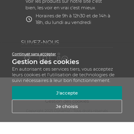
Voir les produits sur notre site c'est
bien, les voir en vrai c'est mieux.
Horaires de 9h à 12h30 et de 14h à
18h, du lundi au vendredi
SUIVEZ-NOUS
Continuer sans accepter
Gestion des cookies
En autorisant ces services tiers, vous acceptez
leurs cookies et l'utilisation de technologies de
suivi nécessaires à leur bon fonctionnement.
Mentions légales
CGV
Plan du site
J'accepte
RGPD - Gestion de vos données personnelles
Gestion des cookies
Je choisis
Copyright 2025 Dynamiz - Tous droits réservés