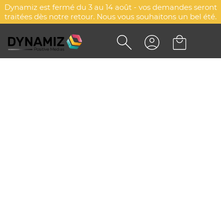
Dynamiz est fermé du 3 au 14 août - vos demandes seront
traitées dès notre retour. Nous vous souhaitons un bel été.
SWEAT-SHIRT BROSSÉ
PERSONNALISÉ - PORTLAND
DYN-00077525
Payper