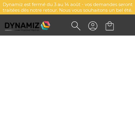
Dynamiz est fermé du 3 au 14 août - vos demandes seront
traitées dès notre retour. Nous vous souhaitons un bel été.
TEE-SHIRT ENFANT COL ROND
RAYÉ PERSONNALISÉ MILES
KIDS - SOL'S
DYN-00006767
SOL'S