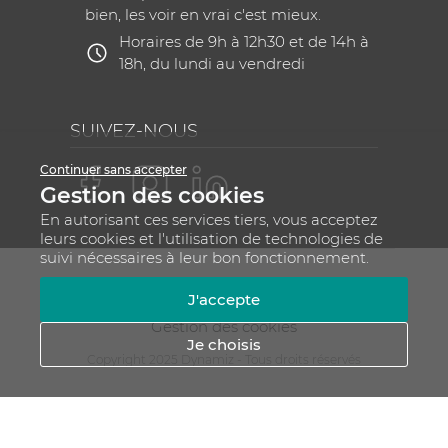
bien, les voir en vrai c'est mieux.
Horaires de 9h à 12h30 et de 14h à
18h, du lundi au vendredi
SUIVEZ-NOUS
Continuer sans accepter
Gestion des cookies
En autorisant ces services tiers, vous acceptez
leurs cookies et l'utilisation de technologies de
suivi nécessaires à leur bon fonctionnement.
Mentions légales
CGV
Plan du site
J'accepte
RGPD - Gestion de vos données personnelles
Gestion des cookies
Je choisis
Copyright 2025 Dynamiz - Tous droits réservés