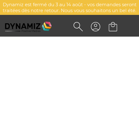
Dynamiz est fermé du 3 au 14 août - vos demandes seront
traitées dès notre retour. Nous vous souhaitons un bel été.
VAPORISATEUR 10 ML VIDE / 9
ML UTILE
DYN-00087914