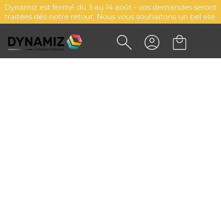
Dynamiz est fermé du 3 au 14 août - vos demandes seront
traitées dès notre retour. Nous vous souhaitons un bel été.
VESTE ZIPPÉE À CAPUCHE
ENFANT - PROACT®
DYN-00013567
PROACT®