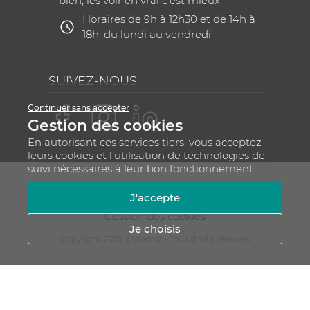
bien, les voir en vrai c'est mieux.
Horaires de 9h à 12h30 et de 14h à
18h, du lundi au vendredi
SUIVEZ-NOUS
Continuer sans accepter
Gestion des cookies
En autorisant ces services tiers, vous acceptez
leurs cookies et l'utilisation de technologies de
suivi nécessaires à leur bon fonctionnement.
Mentions légales
CGV
Plan du site
J'accepte
RGPD - Gestion de vos données personnelles
Gestion des cookies
Je choisis
Copyright 2025 Dynamiz - Tous droits réservés