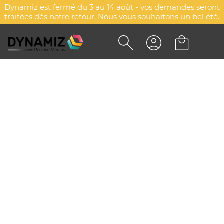
Dynamiz est fermé du 3 au 14 août - vos demandes seront
traitées dès notre retour. Nous vous souhaitons un bel été.
BALANCE DIGITALE CUISINE
PERSONNALISÉE
DYN-00073765