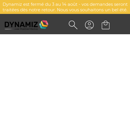
Dynamiz est fermé du 3 au 14 août - vos demandes seront
traitées dès notre retour. Nous vous souhaitons un bel été.
BOUGIE CIRE VÉGÉTALE
DYN-00087352