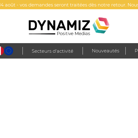
4 août - vos demandes seront traitées dès notre retour. Nous
Nouveautés
P
Secteurs d'activité
ltimédia
Audio
Enceintes & haut-parleurs
Enceinte cube haut-parleur
EUR PUBLICITAIRE BT5.0 SANS F