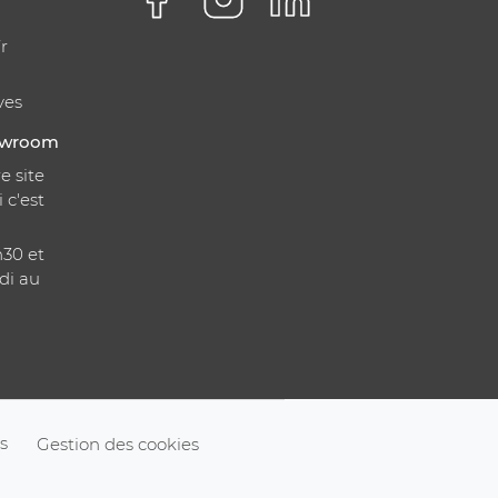
r
ves
howroom
e site
i c'est
h30 et
di au
s
Gestion des cookies