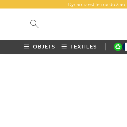
Dynamiz est fermé du 3 au 1
OBJETS
TEXTILES
Accueil
Objets publicitaires personnalisés
High-tech & mu
ENCEINTE CUBE HAUT-PARL
DYN-00073792