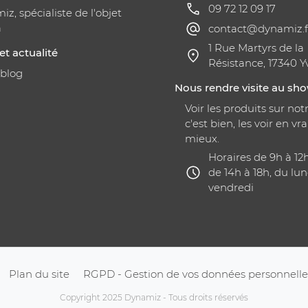
09 72 12 09 17
z, spécialiste de l'objet
a
contact@dynamiz.f
1 Rue Martyrs de la
et actualité
Résistance, 17340 Y
 blog
Nous rendre visite au s
Voir les produits sur notr
c'est bien, les voir en vra
mieux.
Horaires de 9h à 12
de 14h à 18h, du lun
vendredi
Plan du site
RGPD - Gestion de vos données personnelle
Copyright 2025 Dynamiz - Tous droits réservés