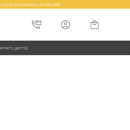
 vous souhaitons un bel été.
aniers garnis
 publicitaire bt5.0 sans fil
IL