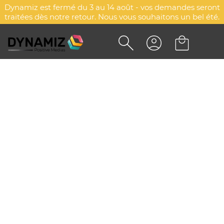
Dynamiz est fermé du 3 au 14 août - vos demandes seront
traitées dès notre retour. Nous vous souhaitons un bel été.
ENCEINTE IVY
DYN-00076405