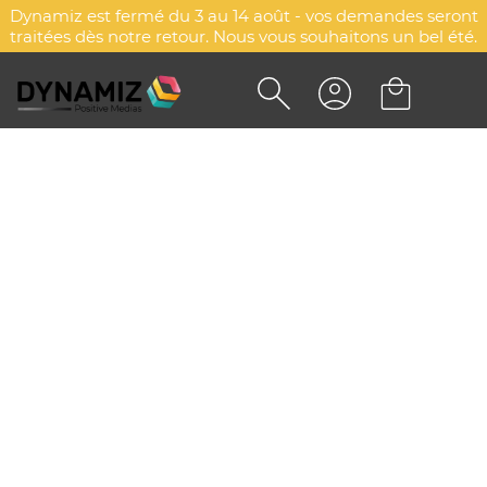
Dynamiz est fermé du 3 au 14 août - vos demandes seront
traitées dès notre retour. Nous vous souhaitons un bel été.
ENCEINTE BLUETOOTH
PERSONNALISÉE - CUBOO
DYN-00064828