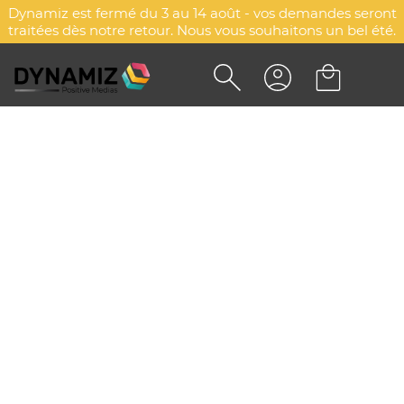
Dynamiz est fermé du 3 au 14 août - vos demandes seront
traitées dès notre retour. Nous vous souhaitons un bel été.
ETIQUETTE VALISE
PERSONNALISÉE AVEC
BRACELET REGLABLE
DYN-00082308