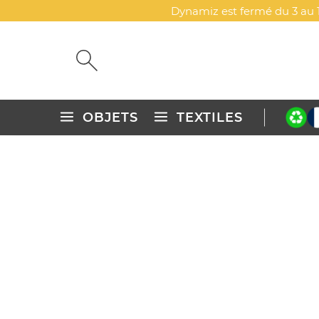
Dynamiz est fermé du 3 au 1
OBJETS
TEXTILES
Accueil
Objets publicitaires personnalisés
Sports, jeux & pl
GRANDE MÉDAILLE À PLAN
DYN-00086991