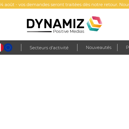
4 août - vos demandes seront traitées dès notre retour. Nous
Nouveautés
P
Secteurs d'activité
ein-air
Récompenses & Supporters
Médailles
Grande médaille à plan
TER
Marquage(s) inclus (au c
Face - Gravure laser 1 c