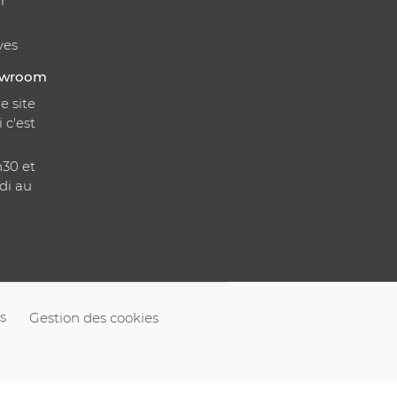
r
ves
howroom
e site
i c'est
h30 et
di au
s
Gestion des cookies