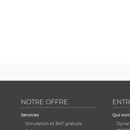
NOTRE OFFRE
ENTR
Services
Qui so
Simulation et BAT gratuits
Dynami
médi