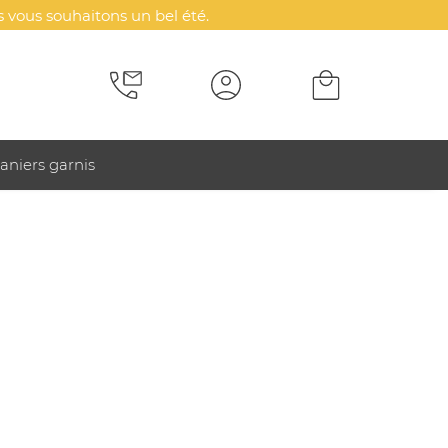
 vous souhaitons un bel été.
aniers garnis
ter
hoix) :
ouleur