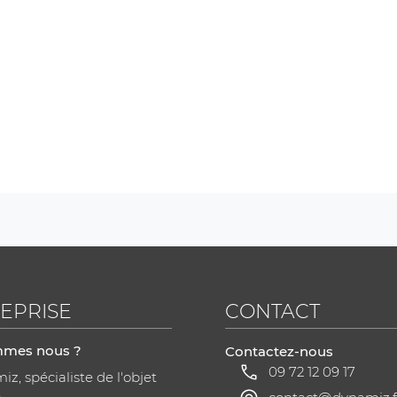
EPRISE
CONTACT
mmes nous ?
Contactez-nous
09 72 12 09 17
z, spécialiste de l'objet
a