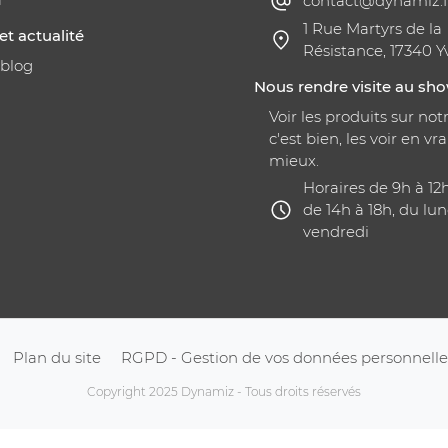
contact@dynamiz.f
1 Rue Martyrs de la
et actualité
Résistance, 17340 Y
 blog
Nous rendre visite au s
Voir les produits sur notr
c'est bien, les voir en vra
mieux.
Horaires de 9h à 12
de 14h à 18h, du lun
vendredi
Plan du site
RGPD - Gestion de vos données personnelle
Copyright 2025 Dynamiz - Tous droits réservés